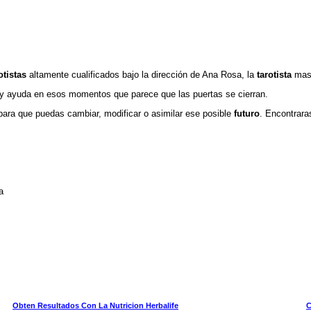
otistas
altamente cualificados bajo la dirección de Ana Rosa, la
tarotista
mas 
n y ayuda en esos momentos que parece que las puertas se cierran.
para que puedas cambiar, modificar o asimilar ese posible
futuro
. Encontrara
a
Obten Resultados Con La Nutricion Herbalife
C