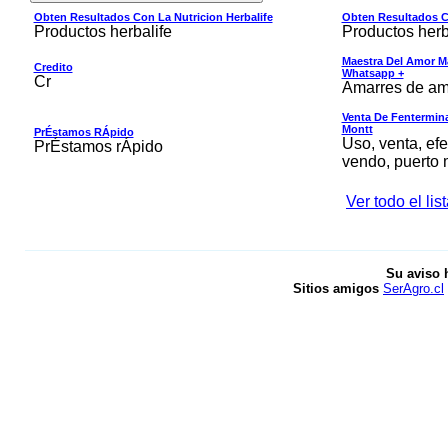
Obten Resultados Con La Nutricion Herbalife
Obten Resultados Co
Productos herbalife
Productos herb
Maestra Del Amor M
Credito
Whatsapp +
Cr
Amarres de am
Venta De Fentermina,
Montt
PrÉstamos RÁpido
Uso, venta, efe
PrÉstamos rÁpido
vendo, puerto 
Ver todo el li
Su aviso 
Sitios amigos
SerAgro.cl