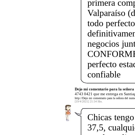
primera comp
Valparaíso (
todo perfect
definitivame
negocios j
CONFORME!!!
perfecto esta
confiable
Dejo mi comentario para la señor
4743 0421 que me entrega en Santiag
http://Dejo mi comentario para la señora del nu
[19/4/2021] 21:54 Hrs.
Chicas tengo 
37,5, cualqui