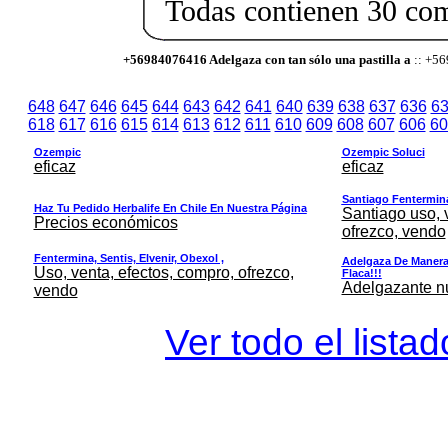
Todas contienen 30 co
+56984076416 Adelgaza con tan sólo una pastilla a
:: +56
648
647
646
645
644
643
642
641
640
639
638
637
636
6
618
617
616
615
614
613
612
611
610
609
608
607
606
60
Ozempic
Ozempic Soluci
eficaz
eficaz
Santiago Fentermina,
Haz Tu Pedido Herbalife En Chile En Nuestra Página
Santiago uso, 
Precios económicos
ofrezco, vendo
Fentermina, Sentis, Elvenir, Obexol ,
Adelgaza De Manera 
Uso, venta, efectos, compro, ofrezco,
Flaca!!!
Adelgazante nue
vendo
Ver todo el lista