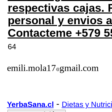
respectivas cajas.
personal y envios a
Contacteme +579 5
64
emili.mola17
gmail.com
-
YerbaSana.cl
Dietas y Nutric