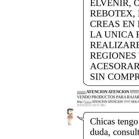
ELVENIR, 
REBOTEX, 
CREAS EN
LA UNICA 
REALIZARE
REGIONES W
ACESORAR
SIN COMP
¡¡¡¡¡¡¡ ATENCION ATENCION !!!!
VENDO PRODUCTOS PARA BAJAR
http://¡¡¡¡¡¡¡ ATENCION ATENCION !!!!!!
[19/4/2021] 18:51 Hrs.
Chicas tengo 
duda, consult