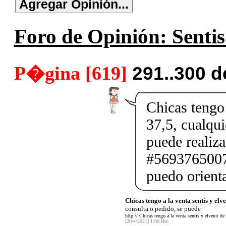
Foro de Opinión: Sentis
P�gina [619]
291..300 
Chicas tengo 
37,5, cualqui
puede realiz
#56937650075
puedo orienta
Chicas tengo a la venta sentis y elv
consulta o pedido, se puede
http:// Chicas tengo a la venta sentis y elvenir de
[20/4/2021] 1:00 Hrs.