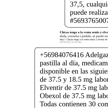
37,5, cualqui
puede realiz
#5693765007
Chicas tengo a la venta sentis y elve
duda, consulta o pedido, se puede re
http:// Chicas tengo a la venta sentis y elvenir d
[18/4/2021] 21:56 Hrs.
+56984076416 Adelgaza
pastilla al día, medica
disponible en las sigui
de 37.5 y 18.5 mg labor
Elventir de 37.5 mg lab
Obexol de 37.5 mg labo
Todas contienen 30 co