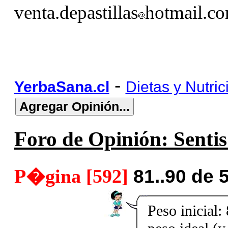
venta.depastillas
hotmail.c
-
YerbaSana.cl
Dietas y Nutric
Foro de Opinión: Sentis 
P�gina [592]
81..90 de 
Peso inicial: