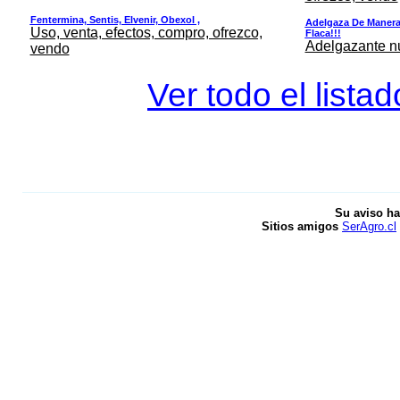
Fentermina, Sentis, Elvenir, Obexol ,
Adelgaza De Manera 
Uso, venta, efectos, compro, ofrezco,
Flaca!!!
Adelgazante nue
vendo
Ver todo el lista
Su aviso ha
Sitios amigos
SerAgro.cl