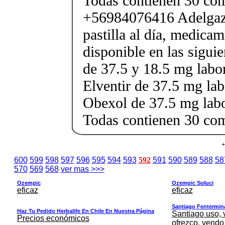
Todas contienen 30 co
+56984076416 Adelgaza
pastilla al día, medica
disponible en las sigui
de 37.5 y 18.5 mg labor
Elventir de 37.5 mg lab
Obexol de 37.5 mg labo
Todas contienen 30 co
+
600
599
598
597
596
595
594
593
592
591
590
589
588
58
570
569
568
ver mas >>>
Ozempic
Ozempic Soluci
eficaz
eficaz
Santiago Fentermina,
Haz Tu Pedido Herbalife En Chile En Nuestra Página
Santiago uso, 
Precios económicos
ofrezco, vendo