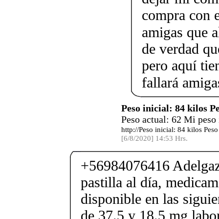
compra con el
amigas que al
de verdad qu
pero aquí tie
fallará ami
Peso inicial: 84 kilos P
Peso actual: 62 Mi peso
http://Peso inicial: 84 kilos Pe
[6/8/2020] 14:53 Hrs.
+56984076416 Adelgaza
pastilla al día, medica
disponible en las sigui
de 37.5 y 18.5 mg labor