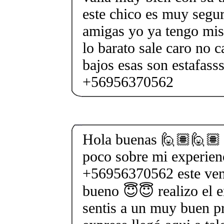
este chico es muy segu
amigas yo ya tengo mis 
lo barato sale caro no c
bajos esas son estafasss
+56956370562
Hola buenas 🙋🏽🙋🏽 
poco sobre mi experien
+56956370562 este ve
bueno 😇😇 realizo el e
sentis a un muy buen pr