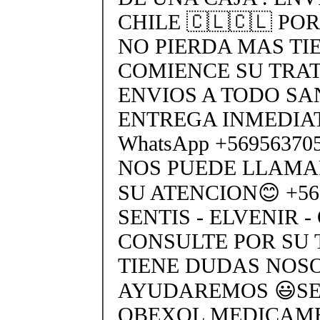
CHILE 🇨🇱🇨🇱 PO
NO PIERDA MAS TI
COMIENCE SU TRA
ENVIOS A TODO SA
ENTREGA INMEDIAT
WhatsApp +5695637
NOS PUEDE LLAMA
SU ATENCION😊 +569
SENTIS - ELVENIR -
CONSULTE POR SU 
TIENE DUDAS NOS
AYUDAREMOS 😃SEN
OBEXOL MEDICAME