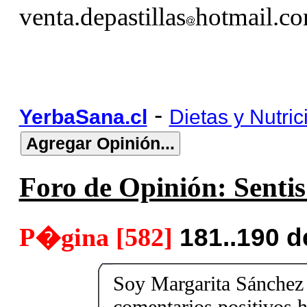
venta.depastillas
hotmail.c
-
YerbaSana.cl
Dietas y Nutric
Foro de Opinión: Sentis 
P�gina [582]
181..190 
Soy Margarita Sánchez
comentarios positivos h