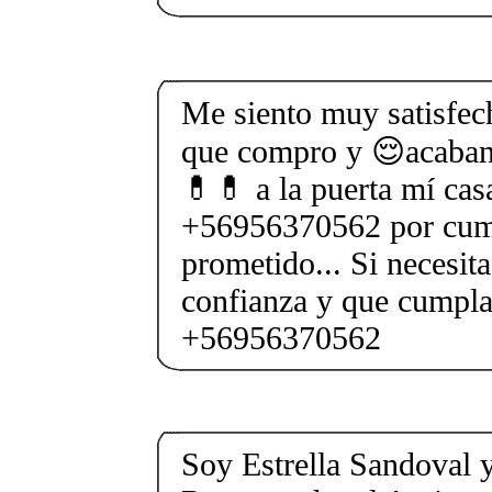
Me siento muy satisfech
que compro y 😌acaban 
💊💊 a la puerta mí casa
+56956370562 por cump
prometido... Si necesita
confianza y que cumpl
+56956370562
Soy Estrella Sandoval 