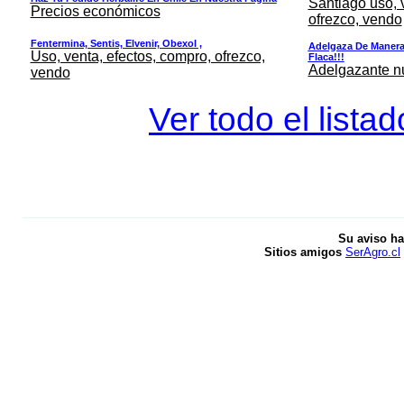
Santiago uso, 
Precios económicos
ofrezco, vendo
Fentermina, Sentis, Elvenir, Obexol ,
Adelgaza De Manera 
Uso, venta, efectos, compro, ofrezco,
Flaca!!!
Adelgazante nue
vendo
Ver todo el lista
Su aviso ha
Sitios amigos
SerAgro.cl