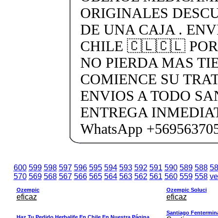
ORIGINALES DESC
DE UNA CAJA . ENV
CHILE 🇨🇱🇨🇱 PO
NO PIERDA MAS TI
COMIENCE SU TRA
ENVIOS A TODO SA
ENTREGA INMEDIAT
WhatsApp +56956370
600
599
598
597
596
595
594
593
592
591
590
589
588
5
570
569
568
567
566
565
564
563
562
561
560
559
558
ve
Ozempic
Ozempic Soluci
eficaz
eficaz
Santiago Fentermina,
Haz Tu Pedido Herbalife En Chile En Nuestra Página