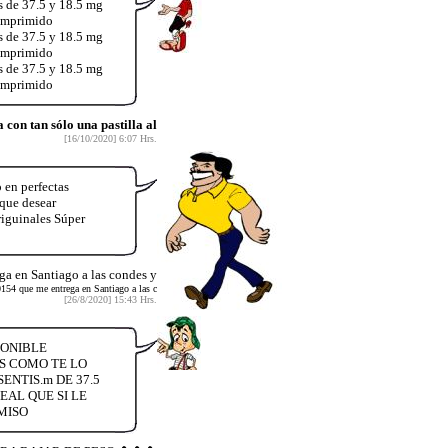
s de 37.5 y 18.5 mg
comprimido
s de 37.5 y 18.5 mg
comprimido
s de 37.5 y 18.5 mg
comprimido
on tan sólo una pastilla al
[16/10/2020] 6:07 Hrs.
 en perfectas
 que desear
iguinales Súper
a en Santiago a las condes y
154 que me entrega en Santiago a las c
[26/8/2020] 15:43 Hrs.
PONIBLE
S COMO TE LO
NTIS.m DE 37.5
AL QUE SI LE
MISO