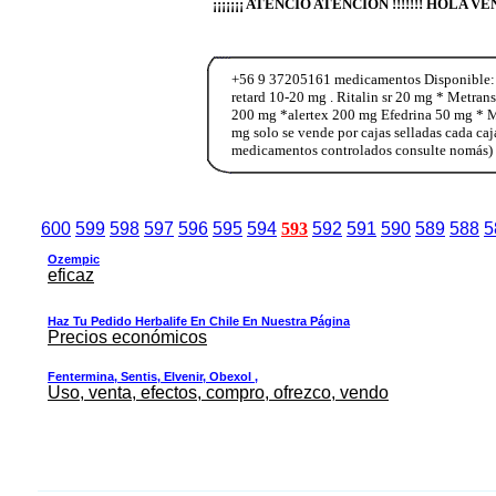
¡¡¡¡¡¡¡ ATENCIO ATENCION !!!!!!! HOLA 
+56 9 37205161 medicamentos Disponible:
retard 10-20 mg . Ritalin sr 20 mg * Metra
200 mg *alertex 200 mg Efedrina 50 mg * M
mg solo se vende por cajas selladas cada ca
medicamentos controlados consulte nomás)
600
599
598
597
596
595
594
593
592
591
590
589
588
5
Ozempic
eficaz
Haz Tu Pedido Herbalife En Chile En Nuestra Página
Precios económicos
Fentermina, Sentis, Elvenir, Obexol ,
Uso, venta, efectos, compro, ofrezco, vendo