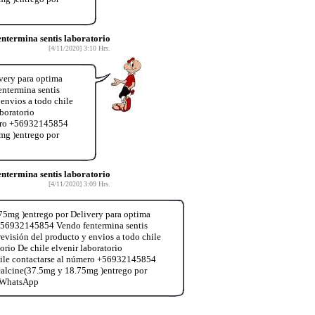
termina sentis laboratorio
[4/11/2020] 3:10 Hrs.
very para optima
ntermina sentis
envios a todo chile
boratorio
úmero +56932145854
mg )entrego por
termina sentis laboratorio
[4/11/2020] 3:09 Hrs.
75mg )entrego por Delivery para optima
+56932145854 Vendo fentermina sentis
evisión del producto y envios a todo chile
o De chile elvenir laboratorio
chile contactarse al número +56932145854
calcine(37.5mg y 18.75mg )entrego por
4 WhatsApp