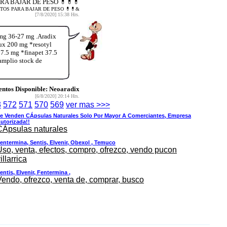
PARA BAJAR DE PESO 💊💊💊
DUCTOS PARA BAJAR DE PESO 💊💊&
[7/8/2020] 15:38 Hrs.
mg 36-27 mg .Aradix
ux 200 mg *resotyl
7.5 mg *finapet 37.5
amplio stock de
ntos Disponible: Neoaradix
[6/8/2020] 20:14 Hrs.
3
572
571
570
569
ver mas >>>
e Venden CÁpsulas Naturales Solo Por Mayor A Comerciantes, Empresa
utorizada!!
CÁpsulas naturales
entermina, Sentis, Elvenir, Obexol , Temuco
Uso, venta, efectos, compro, ofrezco, vendo pucon
illarrica
entis, Elvenir, Fentermina ,
Vendo, ofrezco, venta de, comprar, busco