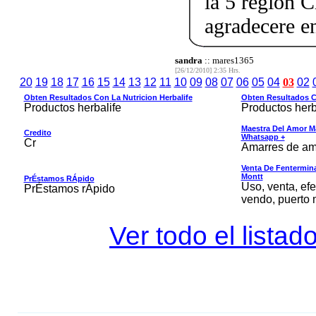
la 5 region C
agradecere 
sandra
:: mares1365
[26/12/2010] 2:35 Hrs.
20
19
18
17
16
15
14
13
12
11
10
09
08
07
06
05
04
03
02
Obten Resultados Con La Nutricion Herbalife
Obten Resultados Co
Productos herbalife
Productos herb
Maestra Del Amor M
Credito
Whatsapp +
Cr
Amarres de am
Venta De Fentermina,
Montt
PrÉstamos RÁpido
Uso, venta, efe
PrÉstamos rÁpido
vendo, puerto 
Ver todo el listad