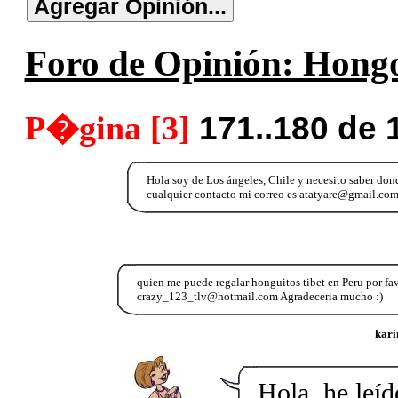
Foro de Opinión: Hongo
P�gina [3]
171..180 de 
Hola soy de Los ángeles, Chile y necesito saber do
cualquier contacto mi correo es atatyare@gmail.com.
quien me puede regalar honguitos tibet en Peru por favo
crazy_123_tlv@hotmail.com Agradeceria mucho :)
kari
Hola, he leíd