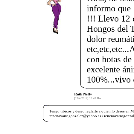
informo q
!!! Llevo 12 
Hongos del T
dolor reumát
etc,etc,etc.
con botas de 
excelente 
100%...viv
Ruth Nelly
[12/4/2012] 19:49 Hrs.
Tengo tibicos y deseo reglarle a quien lo desee en 
renenavarrogonzalez@yahoo.es / renenavarrogonz