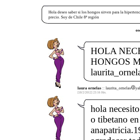
Hola deseo saber si los hongos sirven para la hiperten
precio. Soy de Chile 8ª región
os
HOLA NEC
HONGOS M
laurita_orn
laura ornelas
:: laurita_ornelas
ya
[18/2/2012] 23:16 Hrs.
hola necesito
o tibetano en
anapatricia.