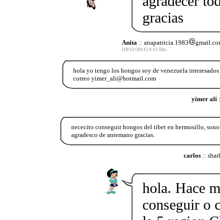
agradecer to
gracias
Anita
:: anapatricia.1983
gmail.c
[19/12/2011] 0:13 Hrs.
hola yo tengo los hongos soy de venezuela interesados
correo yimer_ali@hotmail.com
yimer ali
:
nececito conseguir hongos del tibet en hermosillo, sonor
agradesco de antemano gracias.
carlos
:: sha
hola. Hace m
conseguir o 