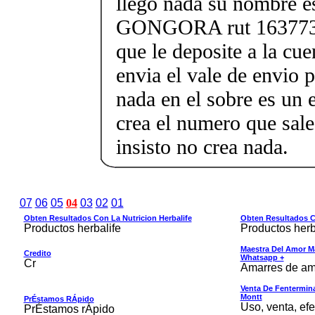
llego nada su nombre
GONGORA rut 1637737
que le deposite a la cu
envia el vale de envio p
nada en el sobre es un e
crea el numero que sal
insisto no crea nada.
07
06
05
04
03
02
01
Obten Resultados Con La Nutricion Herbalife
Obten Resultados Co
Productos herbalife
Productos herb
Maestra Del Amor M
Credito
Whatsapp +
Cr
Amarres de am
Venta De Fentermina,
Montt
PrÉstamos RÁpido
Uso, venta, efe
PrÉstamos rÁpido