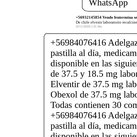
WhatsApp
+56932145854 Vendo fentermina sen
De chile elvenir laboratorio recalcin
[4/11/2020] 1:01 Hrs.
+56984076416 Adelgaza
pastilla al día, medica
disponible en las sigui
de 37.5 y 18.5 mg labor
Elventir de 37.5 mg lab
Obexol de 37.5 mg labo
Todas contienen 30 co
+56984076416 Adelgaza
pastilla al día, medica
disponible en las sigui