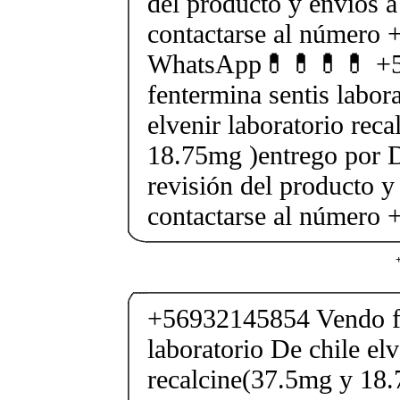
del producto y envios a
contactarse al número
WhatsApp💊💊💊💊 +5
fentermina sentis labor
elvenir laboratorio rec
18.75mg )entrego por D
revisión del producto y
contactarse al número
+56932145854 Vendo fe
laboratorio De chile elv
recalcine(37.5mg y 18.