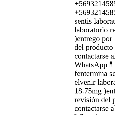
+569321458
+5693214585
sentis labora
laboratorio 
)entrego por 
del producto 
contactarse
WhatsApp💊
fentermina se
elvenir labor
18.75mg )ent
revisión del 
contactarse