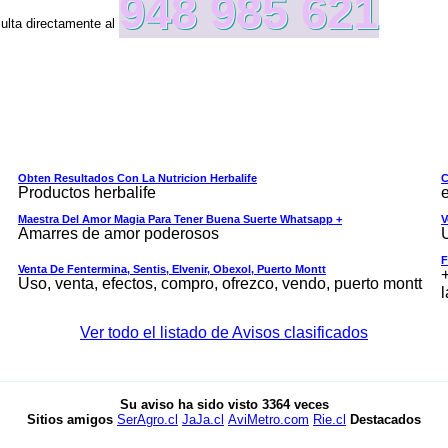
948 985 621
sulta directamente al
Obten Resultados Con La Nutricion Herbalife
C
Productos herbalife
e
Maestra Del Amor Magia Para Tener Buena Suerte Whatsapp +
V
Amarres de amor poderosos
F
Venta De Fentermina, Sentis, Elvenir, Obexol, Puerto Montt
+
Uso, venta, efectos, compro, ofrezco, vendo, puerto montt
l
Ver todo el listado de Avisos clasificados
Su aviso ha sido visto
3364
veces
Sitios amigos
SerAgro.cl
JaJa.cl
AviMetro.com
Rie.cl
Destacados