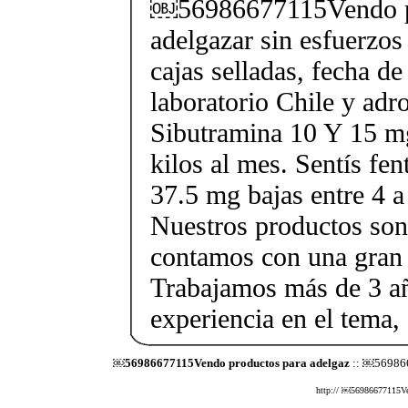
￼56986677115Vendo p
adelgazar sin esfuerzos
cajas selladas, fecha d
laboratorio Chile y ad
Sibutramina 10 Y 15 mg
kilos al mes. Sentís fe
37.5 mg bajas entre 4 a
Nuestros productos son 
contamos con una gran 
Trabajamos más de 3 a
experiencia en el tema
￼56986677115Vendo productos para adelgaz
:: ￼569866
http:// ￼56986677115Vend