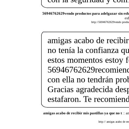
56946762629vendo productos para adelgazar sin esf
es
http://56946762629vendo product
amigas acabo de recibir
no tenía la confianza q
estos momentos estoy f
56946762629recomiend
con ella no tendrán pr
Gracias agradecida des
estafaron. Te recomien
amigas acabo de recibir mis pastillas ya que no t
:: a
http:// amigas acabo de rec