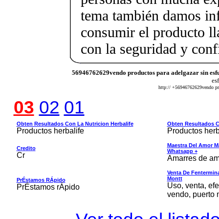
tema también damos i
consumir el producto l
con la seguridad y conf
56946762629vendo productos para adelgazar sin esf
es
http:// +56946762629vendo pro
03
02
01
Obten Resultados Con La Nutricion Herbalife
Obten Resultados Co
Productos herbalife
Productos herb
Maestra Del Amor M
Credito
Whatsapp +
Cr
Amarres de am
Venta De Fentermina,
Montt
PrÉstamos RÁpido
Uso, venta, efe
PrÉstamos rÁpido
vendo, puerto 