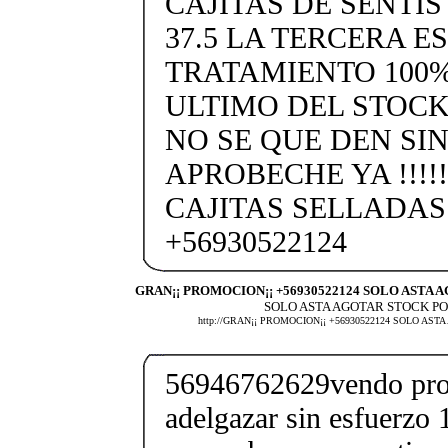
CAJITAS DE SENTIS
37.5 LA TERCERA E
TRATAMIENTO 100%
ULTIMO DEL STOCK
NO SE QUE DEN SIN
APROBECHE YA !!!!
CAJITAS SELLADA
+56930522124
GRAN¡¡ PROMOCION¡¡ +56930522124 SOLO ASTA 
SOLO ASTA AGOTAR STOCK POR
http://GRAN¡¡ PROMOCION¡¡ +56930522124 SOLO AS
56946762629vendo pro
adelgazar sin esfuerzo 