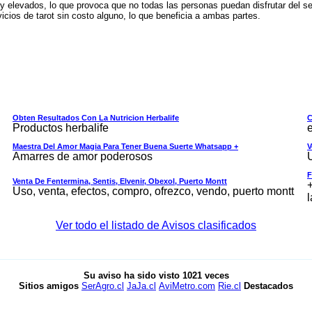
uy elevados, lo que provoca que no todas las personas puedan disfrutar del s
cios de tarot sin costo alguno, lo que beneficia a ambas partes.
Obten Resultados Con La Nutricion Herbalife
C
Productos herbalife
e
Maestra Del Amor Magia Para Tener Buena Suerte Whatsapp +
V
Amarres de amor poderosos
F
Venta De Fentermina, Sentis, Elvenir, Obexol, Puerto Montt
+
Uso, venta, efectos, compro, ofrezco, vendo, puerto montt
l
Ver todo el listado de Avisos clasificados
Su aviso ha sido visto
1021
veces
Sitios amigos
SerAgro.cl
JaJa.cl
AviMetro.com
Rie.cl
Destacados