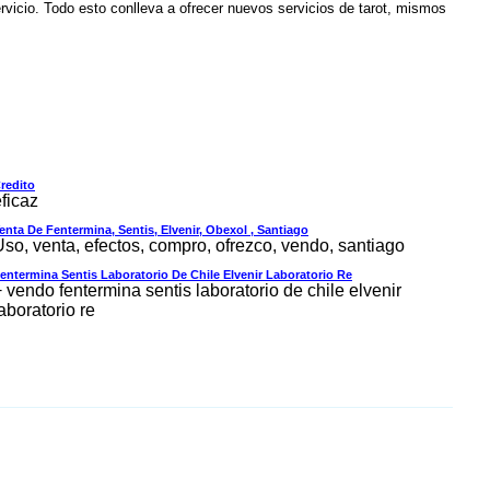
ervicio. Todo esto conlleva a ofrecer nuevos servicios de tarot, mismos
redito
ficaz
enta De Fentermina, Sentis, Elvenir, Obexol , Santiago
Uso, venta, efectos, compro, ofrezco, vendo, santiago
entermina Sentis Laboratorio De Chile Elvenir Laboratorio Re
 vendo fentermina sentis laboratorio de chile elvenir
aboratorio re