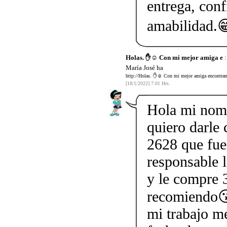
entrega, conf
amabilidad.
Holas. ✋☺️ Con mi mejor amiga e
:
María José ha
http://Holas. ✋☺️ Con mi mejor amiga encontramo
[18/1/2022] 7:01 Hrs.
Hola mi nom
quiero darle
2628 que fue
responsable l
y le compre 3
recomiendo😘
mi trabajo me