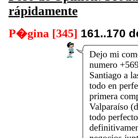
rápidamente
P�gina [345]
161..170 
Dejo mi come
numero +569
Santiago a l
todo en perfe
primera comp
Valparaíso (
todo perfect
definitivame
negocios j