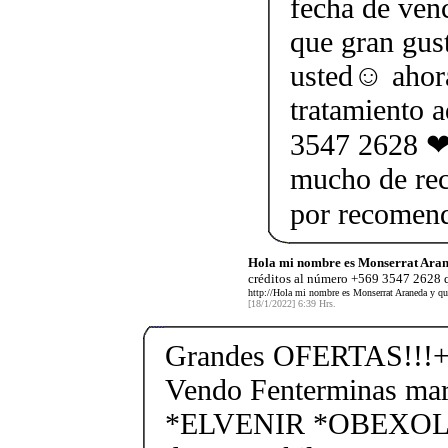
fecha de ven
que gran gus
usted☺ ahor
tratamiento 
3547 2628 ❤ 
mucho de rec
por recomen
Hola mi nombre es Monserrat Aran
créditos al número +569 3547 2628 q
http://Hola mi nombre es Monserrat Araneda y qu
[18/1/2022] 6:39 Hrs.
Grandes OFERTAS!!!+
Vendo Fenterminas ma
*ELVENIR *OBEXOL Ba