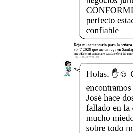
CONFORME!!!
perfecto esta
confiable
Dejo mi comentario para la señor
3547 2628 que me entrega en Santiag
http://Dejo mi comentario para la señora del nu
[18/1/2022] 7:40 Hrs.
Holas. ✋☺️ 
encontramos 
José hace do
fallado en la
mucho miedo 
sobre todo mi