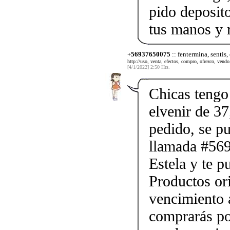
pido deposito
tus manos y 
+56937650075
:: fentermina, sentis,
http://uso, venta, efectos, compro, ofrezco, vendo.
[4/1/2022] 2:50 Hrs.
Chicas tengo 
elvenir de 37
pedido, se p
llamada #56
Estela y te p
Productos ori
vencimiento a
comprarás po