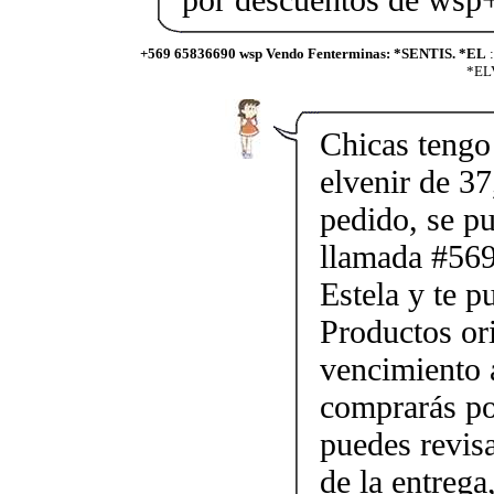
+569 65836690 wsp Vendo Fenterminas: *SENTIS. *EL
:
*ELV
Chicas tengo 
elvenir de 37
pedido, se p
llamada #56
Estela y te p
Productos ori
vencimiento a
comprarás po
puedes revis
de la entrega