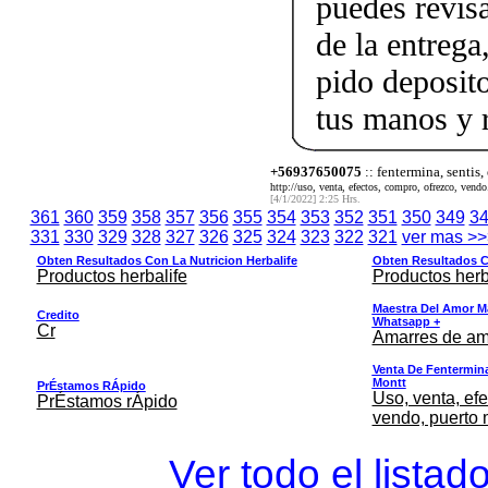
puedes revis
de la entrega
pido deposito
tus manos y 
+56937650075
:: fentermina, sentis,
http://uso, venta, efectos, compro, ofrezco, vendo.
[4/1/2022] 2:25 Hrs.
361
360
359
358
357
356
355
354
353
352
351
350
349
3
331
330
329
328
327
326
325
324
323
322
321
ver mas >>
Obten Resultados Con La Nutricion Herbalife
Obten Resultados Co
Productos herbalife
Productos herb
Maestra Del Amor M
Credito
Whatsapp +
Cr
Amarres de am
Venta De Fentermina,
Montt
PrÉstamos RÁpido
Uso, venta, efe
PrÉstamos rÁpido
vendo, puerto 
Ver todo el listad