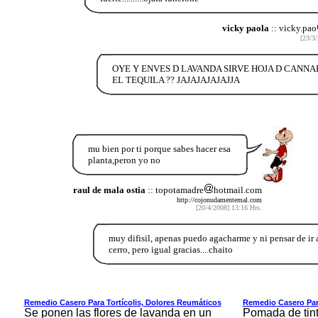
vicky paola
:: vicky.pao
[23/3/
OYE Y ENVES D LAVANDA SIRVE HOJA D CANNA
EL TEQUILA ?? JAJAJAJAJAJJA
mu bien por ti porque sabes hacer esa
planta,peron yo no
raul de mala ostia
:: topotamadre
hotmail.com
http://cojonudamentemal.com
[20/4/2008] 13:16 Hrs.
muy difisil, apenas puedo agacharme y ni pensar de ir 
cerro, pero igual gracias....chaito
Remedio Casero Para Tortícolis, Dolores Reumáticos
Remedio Casero Par
Se ponen las flores de lavanda en un
Pomada de tint