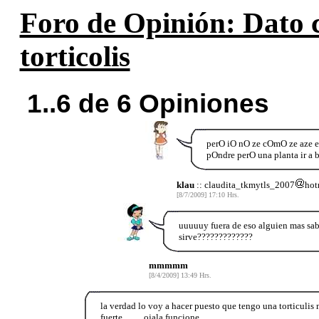
Foro de Opinión: Dato c
torticolis
1..6 de 6 Opiniones
perO iO nO ze cOmO ze aze ez
pOndre perO una planta ir a 
klau
:: claudita_tkmytls_2007
hot
[8/7/2009] 17:10 Hrs.
uuuuuy fuera de eso alguien mas sab
sirve?????????????
mmmmm
[8/4/2009] 13:49 Hrs.
la verdad lo voy a hacer puesto que tengo una torticulis
fuerte..........ojala funcione