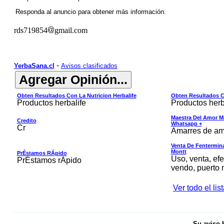
Responda al anuncio para obtener más información.
rds719854
gmail.com
-
YerbaSana.cl
Avisos clasificados
Obten Resultados Con La Nutricion Herbalife
Obten Resultados Co
Productos herbalife
Productos herb
Maestra Del Amor M
Credito
Whatsapp +
Cr
Amarres de am
Venta De Fentermina,
Montt
PrÉstamos RÁpido
Uso, venta, efe
PrÉstamos rÁpido
vendo, puerto 
Ver todo el li
Su aviso 