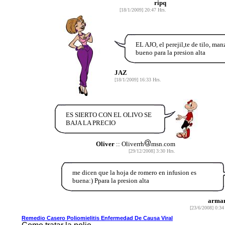
ripq
[18/1/2009] 20:47 Hrs.
EL AJO, el perejil,te de tilo, man
bueno para la presion alta
JAZ
[18/1/2009] 16:33 Hrs.
ES SIERTO CON EL OLIVO SE
BAJA LA PRECIO
Oliver
:: Oliverrh
msn.com
[29/12/2008] 3:30 Hrs.
me dicen que la hoja de romero en infusion es
buena:) Ppara la presion alta
arma
[23/6/2008] 0:34
Remedio Casero Poliomielitis Enfermedad De Cau­sa Viral