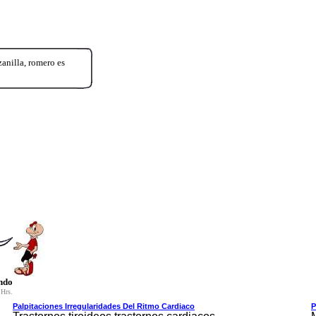
zanilla, romero es
ndo
 Hrs.
Palpitaciones Irregularidades Del Rit­mo Cardiaco
P