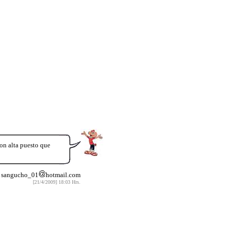
on alta puesto que
 sangucho_01
hotmail.com
[21/4/2009] 18:03 Hrs.