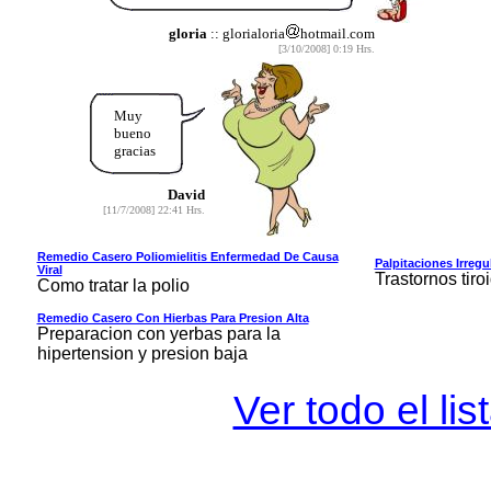
gloria
:: glorialoria
hotmail.com
[3/10/2008] 0:19 Hrs.
Muy
bueno
gracias
David
[11/7/2008] 22:41 Hrs.
Remedio Casero Poliomielitis Enfermedad De Cau­sa
Palpitaciones Irregu
Viral
Trastornos tiro
Como tratar la polio
Remedio Casero Con Hierbas Para Presion Alta
Preparacion con yerbas para la
hipertension y presion baja
Ver todo el li