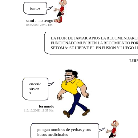
tontos
santi
:: no tengo
[10/8/2009] 23:45 Hrs.
LA FLOR DE JAMAICA NOS LA RECOMENDARO
FUNCIONADO MUY BIEN LA RECOMIENDO PO
SETOMA: SE HIERVE EL EN FUSION Y LUEGO 
LUI
encerio
sirven
?
fernando
[10/10/2008] 19:35 Hrs.
pongan nombres de yerbas y sus
husos medicinales