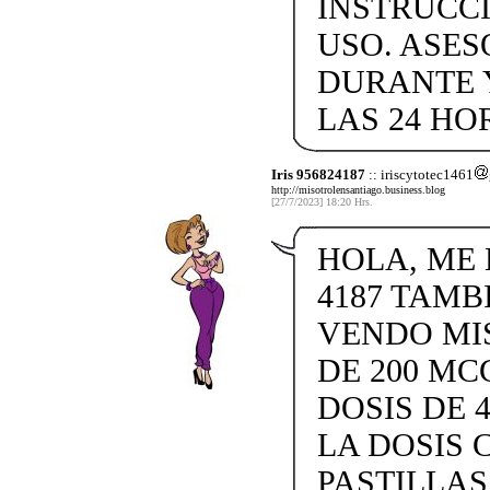
INSTRUCC
USO. ASES
DURANTE 
LAS 24 HO
Iris 956824187
:: iriscytotec1461
http://misotrolensantiago.business.blog
[27/7/2023] 18:20 Hrs.
HOLA, ME L
4187 TAMB
VENDO MISO
DE 200 MC
DOSIS DE 4
LA DOSIS 
PASTILLAS 