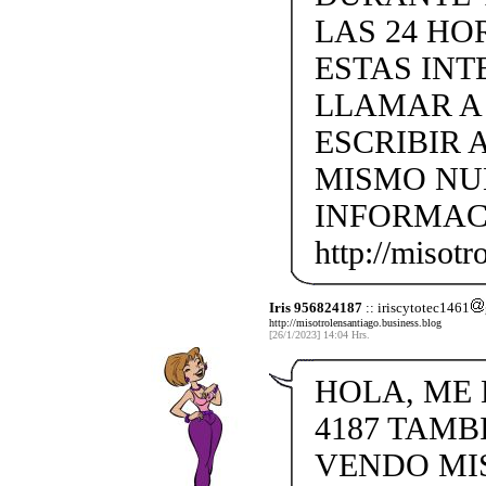
LAS 24 H
ESTAS IN
LLAMAR A +
ESCRIBIR 
MISMO NU
INFORMAC
http://misotr
Iris 956824187
:: iriscytotec1461
http://misotrolensantiago.business.blog
[26/1/2023] 14:04 Hrs.
HOLA, ME L
4187 TAMB
VENDO MISO