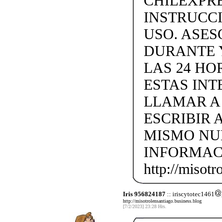
CHILEXPRE
INSTRUCC
USO. ASES
DURANTE 
LAS 24 H
ESTAS IN
LLAMAR A +
ESCRIBIR 
MISMO NU
INFORMAC
http://misotr
Iris 956824187
:: iriscytotec1461
http://misotrolensantiago.business.blog
[7/2/2023] 23:28 Hrs.