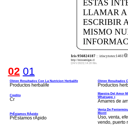
ESTAS IN
LLAMAR A +
ESCRIBIR 
MISMO NU
INFORMACIO
Iris 956824187
:: iriscytotec1461
http://misoamigas.cl
[24/1/2023] 14:20 Hrs.
02
01
Obten Resultados Con La Nutricion Herbalife
Obten Resultados Co
Productos herbalife
Productos herb
Maestra Del Amor M
Credito
Whatsapp +
Cr
Amarres de am
Venta De Fentermina,
Montt
PrÉstamos RÁpido
Uso, venta, efe
PrÉstamos rÁpido
vendo, puerto 