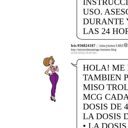
INSTRUCC
USO. ASES
DURANTE 
LAS 24 HO
Iris 956824187
:: iriscytotec1461
http://misotrolensantiago.business.blog
[14/8/2024] 18:06 Hrs.
HOLA! ME 
TAMBIEN 
MISO TROL 
MCG CADA 
DOSIS DE 4
LA DOSIS D
• LA DOSI