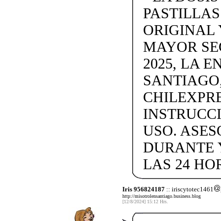
PASTILLAS 
ORIGINAL 
MAYOR SE
2025, LA 
SANTIAGO,
CHILEXPRE
INSTRUCC
USO. ASES
DURANTE 
LAS 24 HO
Iris 956824187
:: iriscytotec1461
http://misotrolensantiago.business.blog
[12/8/2024] 15:12 Hrs.