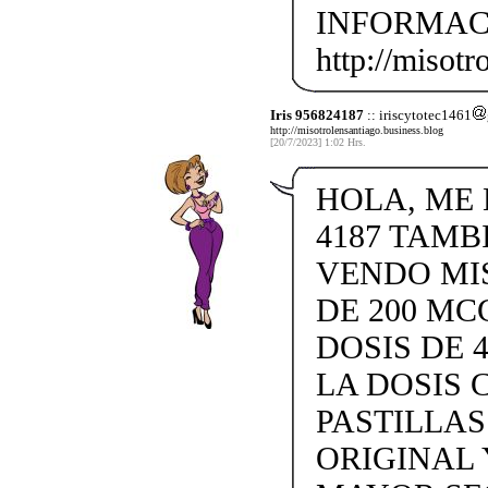
INFORMAC
http://misotr
Iris 956824187
:: iriscytotec1461
http://misotrolensantiago.business.blog
[20/7/2023] 1:02 Hrs.
HOLA, ME L
4187 TAMB
VENDO MISO
DE 200 MC
DOSIS DE 4
LA DOSIS 
PASTILLAS 
ORIGINAL 