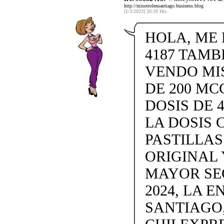
http://misotrolensantiago.business.blog
[1/3/2023] 20:59 Hrs.
HOLA, ME L
4187 TAMB
VENDO MISO
DE 200 MC
DOSIS DE 4
LA DOSIS 
PASTILLAS 
ORIGINAL 
MAYOR SE
2024, LA 
SANTIAGO,