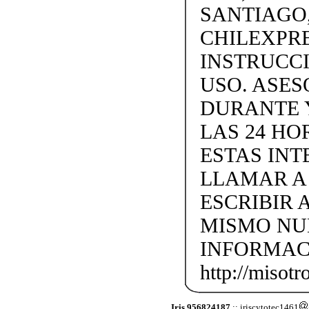
SANTIAGO,
CHILEXPRE
INSTRUCC
USO. ASES
DURANTE 
LAS 24 H
ESTAS IN
LLAMAR A +
ESCRIBIR 
MISMO NU
INFORMAC
http://misotro
Iris 956824187
:: iriscytotec1461