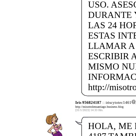
USO. ASES
DURANTE 
LAS 24 H
ESTAS IN
LLAMAR A +
ESCRIBIR 
MISMO NU
INFORMAC
http://misotr
Iris 956824187
:: iriscytotec1461
http://misotrolensantiago.business.blog
[31/1/2023] 14:33 Hrs.
HOLA, ME L