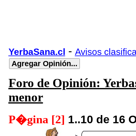
-
YerbaSana.cl
Avisos clasific
Foro de Opinión: Yerba
menor
P�gina [2]
1..10 de 16 