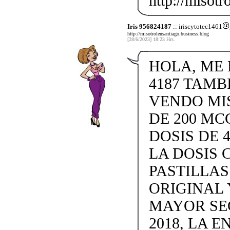
http://misotr
Iris 956824187
:: iriscytotec1461
http://misotrolensantiago.business.blog
[28/6/2023] 18:23 Hrs.
HOLA, ME L
4187 TAMB
VENDO MISO
DE 200 MC
DOSIS DE 4
LA DOSIS 
PASTILLAS 
ORIGINAL 
MAYOR SE
2018, LA 