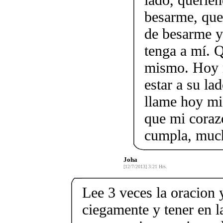
besarme, que
de besarme y
tenga a mí.
mismo. Hoy 
estar a su l
llame hoy mi
que mi corazó
cumpla, much
Joha
[12/7/2013] 3:21 Hrs.
Lee 3 veces la oracion 
ciegamente y tener en l