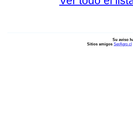
Ver todo el li
Su aviso h
Sitios amigos
SerAgro.cl