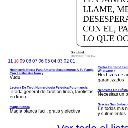
LLAME, ME
DESESPER
CON EL, P
LO QUE OC
Xatchiel
[18/9/2012] 7:04 Hrs.
11
10
09
08
07
06
05
04
03
02
01
Cartas De Tarot Eso
HechicerÍa Negra Para Amarrar Sexualmente A Tu Pareja
Whatsapp +
Con La Maestra Nancy
Hechizos de am
Vudu
garantizados
Lectura De Tarot Numerologia Psíquica Fotomancia
Necesitas Un Prést
Tirada general de tarot on linea, tarotistas
Necesitas un 
en linea
Gracias San Judas, 
Magia Blanca
En todas mis n
Magia blanca facil, gratis y efectiva
y sufrimientos