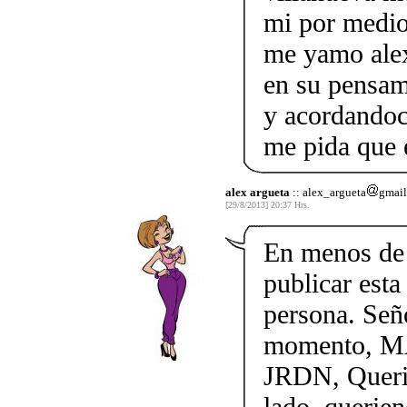
mi por medio
me yamo alex
en su pensam
y acordandoc
me pida que e
alex argueta
:: alex_argueta
gmai
[29/8/2013] 20:37 Hrs.
En menos de 
publicar esta
persona. Seño
momento, MA
JRDN, Querie
lado, querie