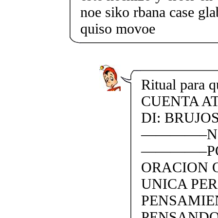
noe siko rbana case gl
quiso movoe
Ritual para 
CUENTA ATR
DI: BRUJO
————–NO 
————–POR
ORACION 
UNICA PER
PENSAMIE
PENSANDO