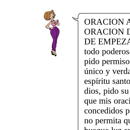
ORACION A
ORACION 
DE EMPEZAR.
todo poderoso
pido permiso 
único y verd
espíritu sant
dios, pido s
que mis orac
concedidos p
no permita q