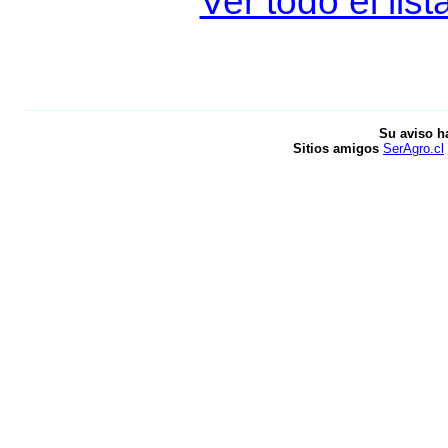
Ver todo el li
Su aviso h
Sitios amigos
SerAgro.cl