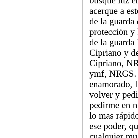
busque luz e
acerque a es
de la guarda
protección y 
de la guarda
Cipriano y de
Cipriano, NR
ymf, NRGS. V
enamorado, l
volver y ped
pedirme en n
lo mas rápido
ese poder, qu
cualquier muj