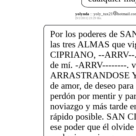
yolynda
:: yoly_tux21
hotmail.co
[9/2/2011] 23:29 Hrs.
Por los poderes de S
las tres ALMAS que v
CIPRIANO, --ARRV--. v
de mí. -ARRV--------. v
ARRASTRANDOSE Y, e
de amor, de deseo para
perdón por mentir y pa
noviazgo y más tarde e
rápido posible. SAN 
ese poder que él olvide