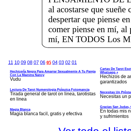
al acostarse que sueñe 
despertar que piense en
comer piense en mí, al 
mí, EN TODOS Los
11
10
09
08
07
06
05
04
03
02
01
Cartas De Tarot Eso
HechicerÍa Negra Para Amarrar Sexualmente A Tu Pareja
Whatsapp +
Con La Maestra Nancy
Hechizos de am
Vudu
garantizados
Lectura De Tarot Numerologia Psíquica Fotomancia
Necesitas Un Prést
Tirada general de tarot on linea, tarotistas
Necesitas un 
en linea
Gracias San Judas, 
Magia Blanca
En todas mis n
Magia blanca facil, gratis y efectiva
y sufrimientos