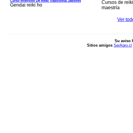
Curso Intensivo De Reiki Tradicional Japonés
Cursos de reiki 
Gendai reiki ho
maestría
Ver tod
Su aviso 
Sitios amigos
SerAgro.cl