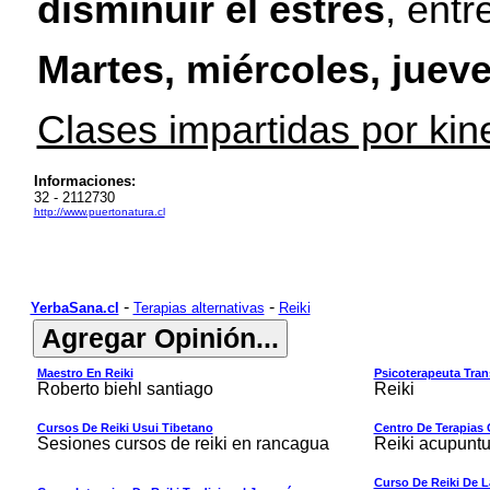
disminuir el estrés
, entr
Martes, miércoles, jueve
Clases impartidas por kin
Informaciones:
32 - 2112730
http://www.puertonatura.cl
-
-
YerbaSana.cl
Terapias alternativas
Reiki
Maestro En Reiki
Psicoterapeuta Tran
Roberto biehl santiago
Reiki
Cursos De Reiki Usui Tibetano
Centro De Terapias
Sesiones cursos de reiki en rancagua
Reiki acupuntu
Curso De Reiki De L