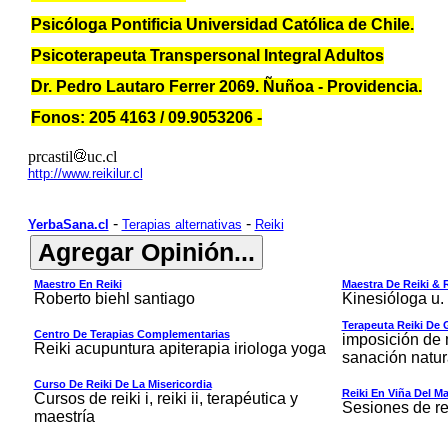
Psicóloga Pontificia Universidad Católica de Chile.
Psicoterapeuta Transpersonal Integral Adultos
Dr. Pedro Lautaro Ferrer 2069. Ñuñoa - Providencia.
Fonos: 205 4163 / 09.9053206 -
prcastil
uc.cl
http://www.reikilur.cl
-
-
YerbaSana.cl
Terapias alternativas
Reiki
Maestro En Reiki
Maestra De Reiki & 
Roberto biehl santiago
Kinesióloga u. 
Terapeuta Reiki De
Centro De Terapias Complementarias
imposición de
Reiki acupuntura apiterapia iriologa yoga
sanación natur
Curso De Reiki De La Misericordia
Reiki En Viña Del Ma
Cursos de reiki i, reiki ii, terapéutica y
Sesiones de rei
maestría