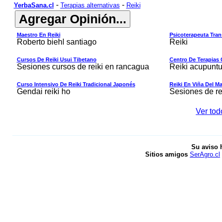
-
-
YerbaSana.cl
Terapias alternativas
Reiki
Maestro En Reiki
Psicoterapeuta Tran
Roberto biehl santiago
Reiki
Cursos De Reiki Usui Tibetano
Centro De Terapias
Sesiones cursos de reiki en rancagua
Reiki acupuntu
Curso Intensivo De Reiki Tradicional Japonés
Reiki En Viña Del Ma
Gendai reiki ho
Sesiones de rei
Ver tod
Su aviso 
Sitios amigos
SerAgro.cl