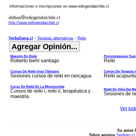
Informaciones e inscripciones en
www.reikigendaichile.cl
shihan
reikigendaichile.cl
http://www.reikigendaichile.cl
-
-
YerbaSana.cl
Terapias alternativas
Reiki
Maestro En Reiki
Psicoterapeuta Tran
Roberto biehl santiago
Reiki
Cursos De Reiki Usui Tibetano
Centro De Terapias
Sesiones cursos de reiki en rancagua
Reiki acupuntu
Curso De Reiki De La Misericordia
Reiki En Viña Del Ma
Cursos de reiki i, reiki ii, terapéutica y
Sesiones de rei
maestría
Ver tod
Su aviso 
Sitios amigos
SerAgro.cl