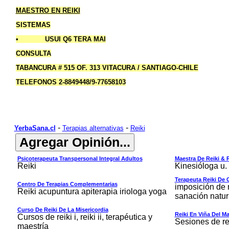
MAESTRO EN REIKI
SISTEMAS
• USUI Q6 TERA MAI
CONSULTA
TABANCURA # 515 OF. 313 VITACURA / SANTIAGO-CHILE
TELEFONOS 2-8849448/9-77658103
-
-
YerbaSana.cl
Terapias alternativas
Reiki
Psicoterapeuta Transpersonal Integral Adultos
Maestra De Reiki & 
Reiki
Kinesióloga u. 
Terapeuta Reiki De
Centro De Terapias Complementarias
imposición de
Reiki acupuntura apiterapia iriologa yoga
sanación natur
Curso De Reiki De La Misericordia
Reiki En Viña Del Ma
Cursos de reiki i, reiki ii, terapéutica y
Sesiones de rei
maestría