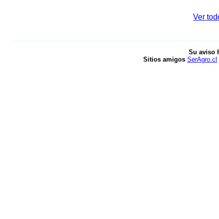
Ver tod
Su aviso 
Sitios amigos
SerAgro.cl