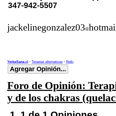
347-942-5507
jackelinegonzalez03
hotmai
-
-
YerbaSana.cl
Terapias alternativas
Reiki
Foro de Opinión: Terap
y de los chakras (quelac
1..1 de 1 Opiniones