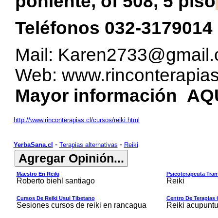
poniente, of 508, 5 piso
Teléfonos 032-3179014 
Mail:
Karen2733@gmail
Web:
www.rinconterapias
Mayor información
AQ
http://www.rinconterapias.cl/cursos/reiki.html
-
-
YerbaSana.cl
Terapias alternativas
Reiki
Maestro En Reiki
Psicoterapeuta Tran
Roberto biehl santiago
Reiki
Cursos De Reiki Usui Tibetano
Centro De Terapias
Sesiones cursos de reiki en rancagua
Reiki acupuntu