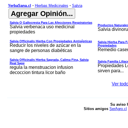
-
-
YerbaSana.cl
Hierbas Medicinales
Salvia
Salvia O Gallocresta Para Las Afecciones Respiratorias
Productos Naturale
Salvia verbenaca uso medicinal
Salvia divinor
propiedades
Salvia Officinalis Hierba Con Propiedades Antisépticas
Salvia Hierba Para F
Reducir los niveles de azúcar en la
Propiedades
Remedio casero
sangre de personas diabéticas
Salvia Officinalis Hierba Sagrada, Calima Fina, Salvia
Salvia Familia Lilia
Real Sage
Propiedades Lo
regula la menstruacion infusion
sirven para...
decoccion tintura licor baño
Ver todo
Su aviso 
Sitios amigos
SerAgro.cl