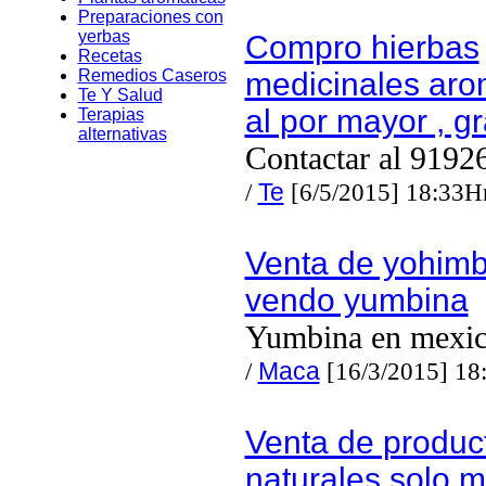
Preparaciones con
yerbas
Compro hierbas
Recetas
Remedios Caseros
medicinales aro
Te Y Salud
al por mayor , g
Terapias
alternativas
Contactar al 9192
/
Te
[6/5/2015] 18:33H
Venta de yohimb
vendo yumbina
Yumbina en mexi
/
Maca
[16/3/2015] 18
Venta de produc
naturales solo m