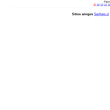
Págin
15
14
13
12
1
Sitios amigos
SerAgro.cl