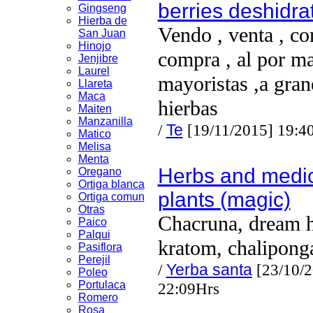
berries deshidra
Gingseng
Hierba de
Vendo , venta , co
San Juan
Hinojo
compra , al por ma
Jenjibre
Laurel
mayoristas ,a grane
Llareta
Maca
hierbas
Maiten
Manzanilla
/
Te
[19/11/2015] 19:4
Matico
Melisa
Menta
Herbs and medic
Oregano
Ortiga blanca
plants (magic)
Ortiga comun
Otras
Chacruna, dream h
Paico
Palqui
kratom, chalipong
Pasiflora
Perejil
/
Yerba santa
[23/10/2
Poleo
Portulaca
22:09Hrs
Romero
Rosa