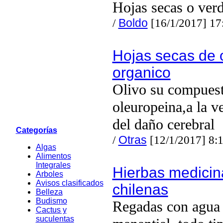
Hojas secas o verd
/
Boldo
[16/1/2017] 17
Hojas secas de o
organico
Olivo su compues
oleuropeina,a la v
del daño cerebral
Categorías
/
Otras
[12/1/2017] 8:
Algas
Alimentos
Integrales
Hierbas medicin
Arboles
Avisos clasificados
chilenas
Belleza
Budismo
Regadas con agua
Cactus y
suculentas