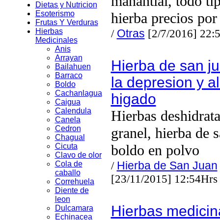
manantial, todo ti
Dietas y Nutricion
Esoterismo
hierba precios po
Frutas Y Verduras
Hierbas
/
Otras
[2/7/2016] 22:
Medicinales
Anis
Arrayan
Hierba de san j
Bailahuen
Barraco
la depresion y ali
Boldo
Cachanlagua
higado
Caigua
Calendula
Hierbas deshidrata
Canela
Cedron
granel, hierba de 
Chagual
Cicuta
boldo en polvo
Clavo de olor
/
Hierba de San Juan
Cola de
caballo
[23/11/2015] 12:54Hrs
Correhuela
Diente de
leon
Hierbas medicin
Dulcamara
Echinacea