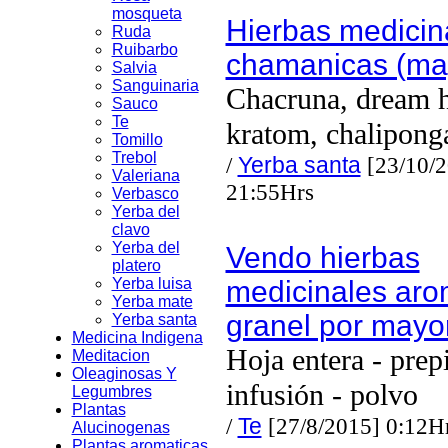
mosqueta
Hierbas medicin
Ruda
Ruibarbo
chamanicas (ma
Salvia
Sanguinaria
Chacruna, dream h
Sauco
Te
kratom, chalipong
Tomillo
Trebol
/
Yerba santa
[23/10/2
Valeriana
21:55Hrs
Verbasco
Yerba del
clavo
Yerba del
Vendo hierbas
platero
Yerba luisa
medicinales aro
Yerba mate
granel por mayo
Yerba santa
Medicina Indigena
Hoja entera - prep
Meditacion
Oleaginosas Y
infusión - polvo
Legumbres
Plantas
/
Te
[27/8/2015] 0:12H
Alucinogenas
Plantas aromaticas