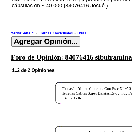
cápsulas en $ 40.000 (84076416 Josué )
-
-
YerbaSana.cl
Hierbas Medicinales
Otras
Foro de Opinión: 84076416 sibutramina
1..2 de 2 Opiniones
Chicas/os Yo me Conctate Con Este N° +56 
tiene las Cajitas Super Baratas Estoy muy 
9 49029506