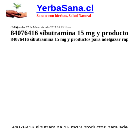
YerbaSana.cl
Sanate con hierbas, Salud Natural
/ Mi�rcoles 27 de Marzo del año 2013 /
4:19 Horas.
84076416 sibutramina 15 mg y producto
84076416 sibutramina 15 mg y productos para adelgazar ráp
84076416 sibutramina 15 mg y productos para adel