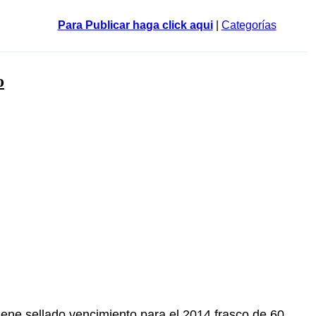
Para Publicar haga click aqui
|
Categorías
o
ene sellado vencimiento para el 2014 frasco de 60