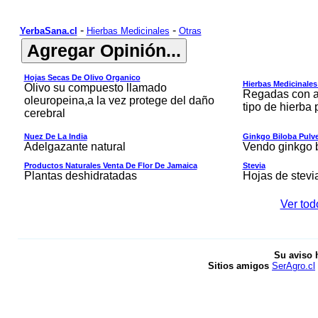
-
-
YerbaSana.cl
Hierbas Medicinales
Otras
Hojas Secas De Olivo Organico
Hierbas Medicinales
Olivo su compuesto llamado
Regadas con a
oleuropeina,a la vez protege del daño
tipo de hierba
cerebral
Nuez De La India
Ginkgo Biloba Pulv
Adelgazante natural
Vendo ginkgo b
Productos Naturales Venta De Flor De Jamaica
Stevia
Plantas deshidratadas
Hojas de stevia
Ver tod
Su aviso 
Sitios amigos
SerAgro.cl