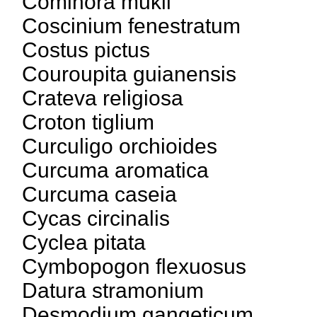
Comihora mukil
Coscinium fenestratum
Costus pictus
Couroupita guianensis
Crateva religiosa
Croton tiglium
Curculigo orchioides
Curcuma aromatica
Curcuma caseia
Cycas circinalis
Cyclea pitata
Cymbopogon flexuosus
Datura stramonium
Desmodium gangeticum