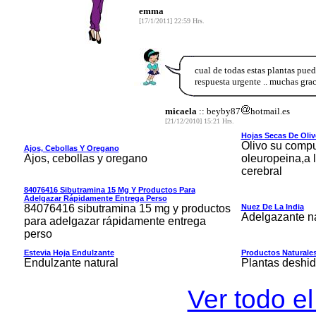
emma
[17/1/2011] 22:59 Hrs.
cual de todas estas plantas pue
respuesta urgente .. muchas grac
micaela
:: beyby87
hotmail.es
[21/12/2010] 15:21 Hrs.
Hojas Secas De Oli
Olivo su comp
Ajos, Cebollas Y Oregano
Ajos, cebollas y oregano
oleuropeina,a 
cerebral
84076416 Sibutramina 15 Mg Y Productos Para
Adelgazar Rápidamente Entrega Perso
84076416 sibutramina 15 mg y productos
Nuez De La India
Adelgazante na
para adelgazar rápidamente entrega
perso
Estevia Hoja Endulzante
Productos Naturales
Endulzante natural
Plantas deshid
Ver todo el