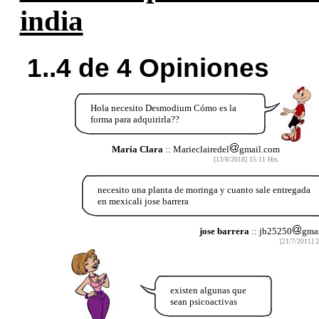
india
1..4 de 4 Opiniones
Hola necesito Desmodium Cómo es la
forma para adquirirla??
Maria Clara
:: Marieclairedel
gmail.com
[13/8/2018] 15:11 Hrs.
necesito una planta de moringa y cuanto sale entregada
en mexicali jose barrera
jose barrera
:: jb25250
gma
[21/7/2011] 2
existen algunas que
sean psicoactivas