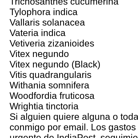
Trichosanthes cucumerina
Tylophora indica
Vallaris solanacea
Vateria indica
Vetiveria zizanioides
Vitex negundo
Vitex negundo (Black)
Vitis quadrangularis
Withania somnifera
Woodfordia fruticosa
Wrightia tinctoria
Si alguien quiere alguna o tod
conmigo por email. Los gastos
urgente de IndiaPost, seguimie