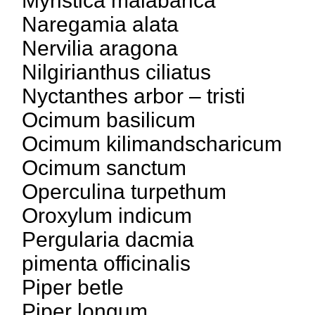
Myristica malabarica
Naregamia alata
Nervilia aragona
Nilgirianthus ciliatus
Nyctanthes arbor – tristi
Ocimum basilicum
Ocimum kilimandscharicum
Ocimum sanctum
Operculina turpethum
Oroxylum indicum
Pergularia dacmia
pimenta officinalis
Piper betle
Piper longum