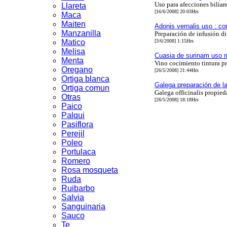
Uso para afecciones biliar
Llareta
[16/6/2008] 20:03Hrs
Maca
Maiten
Adonis vernalis uso : con
Manzanilla
Preparación de infusión di
Matico
[3/6/2008] 1:15Hrs
Melisa
Cuasia de surinam uso m
Menta
Vino cocimiento tintura p
Oregano
[26/5/2008] 21:44Hrs
Ortiga blanca
Galega preparación de l
Ortiga comun
Galega officinalis propied
Otras
[26/5/2008] 18:18Hrs
Paico
Palqui
Pasiflora
Perejil
Poleo
Portulaca
Romero
Rosa mosqueta
Ruda
Ruibarbo
Salvia
Sanguinaria
Sauco
Te