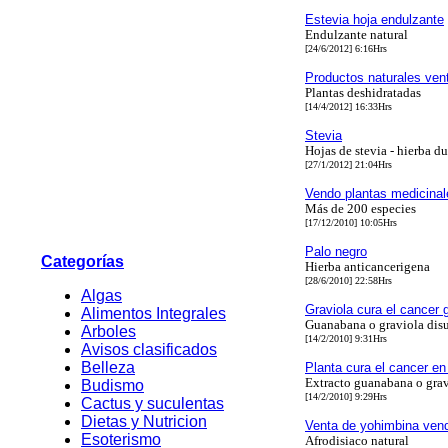
Estevia hoja endulzante
Endulzante natural
[24/6/2012] 6:16Hrs
Productos naturales vent
Plantas deshidratadas
[14/4/2012] 16:33Hrs
Stevia
Hojas de stevia - hierba d
[27/1/2012] 21:04Hrs
Vendo plantas medicinale
Más de 200 especies
[17/12/2010] 10:05Hrs
Palo negro
Categorías
Hierba anticancerigena
[28/6/2010] 22:58Hrs
Algas
Graviola cura el cancer
Alimentos Integrales
Guanabana o graviola disu
Arboles
[14/2/2010] 9:31Hrs
Avisos clasificados
Belleza
Planta cura el cancer e
Extracto guanabana o grav
Budismo
[14/2/2010] 9:29Hrs
Cactus y suculentas
Dietas y Nutricion
Venta de yohimbina ven
Esoterismo
Afrodisiaco natural