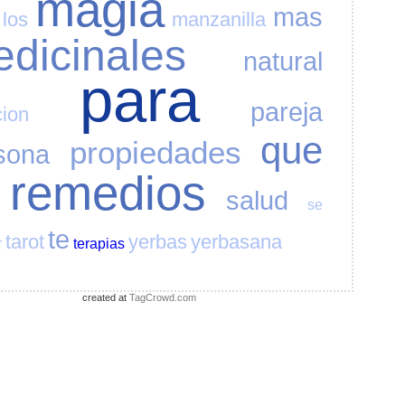
magia
mas
los
manzanilla
dicinales
natural
para
pareja
cion
que
propiedades
sona
remedios
salud
se
te
tarot
yerbas
yerbasana
r
terapias
created at
TagCrowd.com