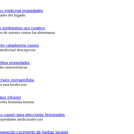
so medicinal propiedades
ades del hígado
os pordioseros uso curativo
s de asiento contra las almorranas
onte cataplasma casera
medicinal descripcion
rifera propiedades
ba características
charis rosmarinifolia
e esta hierba uso
tus infusion
erba formulas tintura
o casero para afecciones bronquiales
ropiedades medicinales uso
eparación cocimiento de hierbas laxante