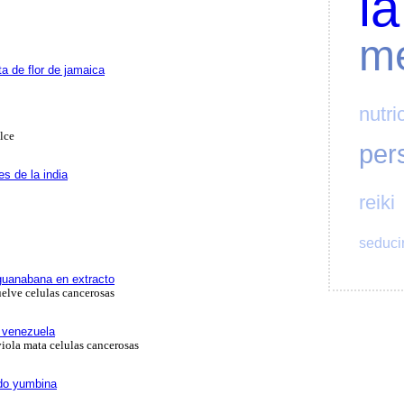
la
me
a de flor de jamaica
nutri
ulce
per
s de la india
reiki
seduci
 guanabana en extracto
elve celulas cancerosas
n venezuela
iola mata celulas cancerosas
do yumbina