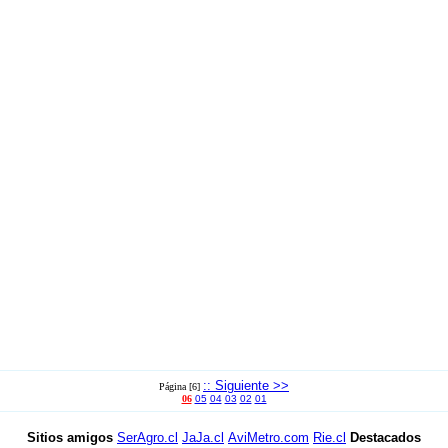
:: Siguiente >>
Página [6]
06
05
04
03
02
01
Sitios amigos
SerAgro.cl
JaJa.cl
AviMetro.com
Rie.cl
Destacados