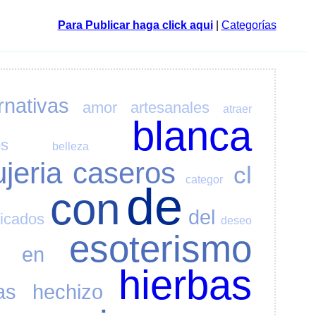
Para Publicar haga click aqui
|
Categorías
rnativas
amor
artesanales
atraer
blanca
os
belleza
ujeria
caseros
cl
categor
de
con
del
ficados
deseo
esoterismo
en
hierbas
as
hechizo