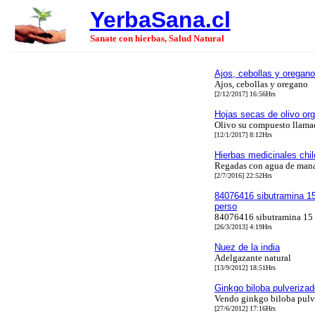
YerbaSana.cl
Sanate con hierbas, Salud Natural
Ajos, cebollas y oregano
Ajos, cebollas y oregano
[2/12/2017] 16:56Hrs
Hojas secas de olivo or
Olivo su compuesto llamad
[12/1/2017] 8:12Hrs
Hierbas medicinales chi
Regadas con agua de manan
[2/7/2016] 22:52Hrs
84076416 sibutramina 15
perso
84076416 sibutramina 15 
[26/3/2013] 4:19Hrs
Nuez de la india
Adelgazante natural
[13/9/2012] 18:51Hrs
Ginkgo biloba pulveriza
Vendo ginkgo biloba pulv
[27/6/2012] 17:16Hrs