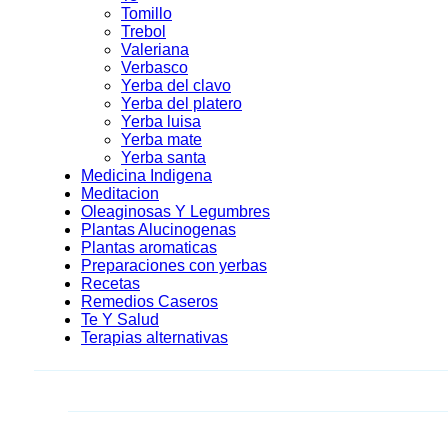
Tomillo
Trebol
Valeriana
Verbasco
Yerba del clavo
Yerba del platero
Yerba luisa
Yerba mate
Yerba santa
Medicina Indigena
Meditacion
Oleaginosas Y Legumbres
Plantas Alucinogenas
Plantas aromaticas
Preparaciones con yerbas
Recetas
Remedios Caseros
Te Y Salud
Terapias alternativas