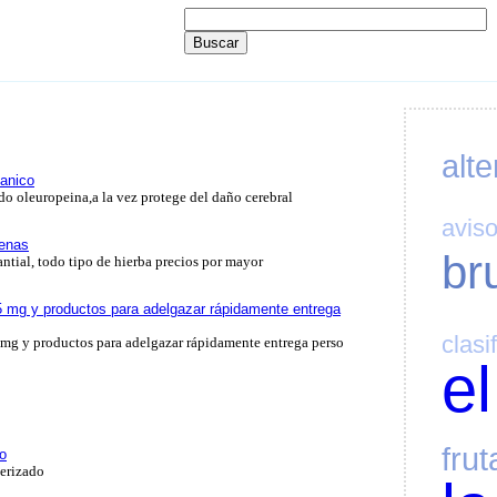
alte
ganico
o oleuropeina,a la vez protege del daño cerebral
avis
lenas
br
tial, todo tipo de hierba precios por mayor
 mg y productos para adelgazar rápidamente entrega
clasi
mg y productos para adelgazar rápidamente entrega perso
el
frut
do
erizado