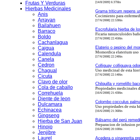
Frutas Y Verduras
[14/8/2009] 6:37Hrs
Hierbas Medicinales
Grama triticum repens u
Anis
Cocimiento para enfermed
Arrayan
[17/6/2008] 22:53Hrs
Bailahuen
Escrofularia hierba de l
Barraco
Ficaria ranunculoides baño
Boldo
[17/6/2008] 22:45Hrs
Cachanlagua
Elaterio o pepino del m
Caigua
Momordica elaterium uso 
Calendula
[17/6/2008] 22:24Hrs
Canela
Cedron
Colliguay colliguaya odo
Chagual
Uso medicinal de esta hier
[17/6/2008] 22:14Hrs
Cicuta
Clavo de olor
Chilquilla y romelillo bac
Cola de caballo
Propiedades medicinales d
Correhuela
[16/6/2008] 21:43Hrs
Diente de leon
Colombo cocculus palma
Dulcamara
Uso propiedades de esta hi
Echinacea
[16/6/2008] 21:36Hrs
Gingseng
Bálsamo del perú remedi
Hierba de San Juan
Preparacion de infusion p
Hinojo
[16/6/2008] 20:10Hrs
Jenjibre
Laurel
Acedera o vinagrerita pr