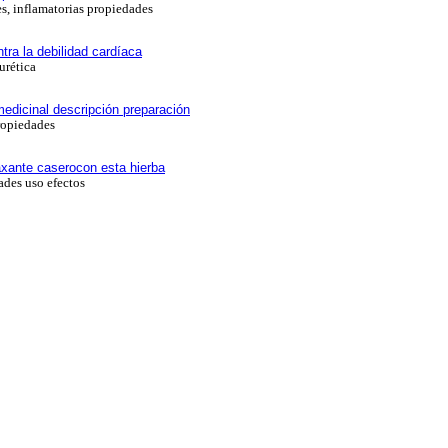
es, inflamatorias propiedades
tra la debilidad cardíaca
urética
edicinal descripción preparación
ropiedades
axante caserocon esta hierba
ades uso efectos