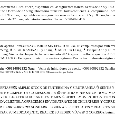
edicamento 100% eficaz, disponible en las siguientes marcas: Sentís de 37.5 y 18.5
alcine. Obexol de 37.5 mg laboratorio termafex. Todas contienen 30 comprimido +
o 100% eficaz, disponible en las siguientes marcas: Sentís de 37.5 y 18.5 mg labora
 Obexol de 37.5 mg laboratorio termafex. Todas +56984076416
s de apetito +56930892332 Natalia SIN EFECTO REBOTE compuestos por fentermi
75 mg, 💊 SIBUTRAMINA 10 y 15 mg, 💊 MESURA 15 mg, 💊 Finapet 37.5 y 18
5 mg. Sin receta cheque, fecha vencimiento 2023 cajas con sello de garant
ETOS. Entrega a domicilio y envío a regiones. Productos totalmente original
etito +56930892332 Nata
:: Venta de Inhibidores de apetito +56930892332 Nata
tito +56930892332 Natalia SIN EFECTO REBOTE compuestos por fenter
RTAS‼️‼️🥰 AMPLIO STOCK DE FENTERMINA Y SIBUTRAMINA 👌 SENTÍS Y EL
ENTO COMPLETO DE 3 MESES 50.000 😱 SIBUTRAMINA: SATON 10 MG. ME
G. PRECIO OFERTA DURANTE ESTE MES 💪 OFRECEMOS ENTREGA PERSONA
DA CLIENTELA OFRECEMOS ENVIOS ATRAVEZ DE CHILEXPRESS Y CORREO
 +56968960669 ☎️‼️ NO SE ARRIESGUEN A SER ESTAFADOS Y REALICEN
ISAR SU MEDICAMENTO, REALICÉ SU PEDIDO VÍA WSP O CORREO sibutramin