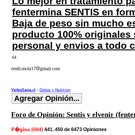
Lo mejor en tratamiento pa
fentermina SENTIS en for
Baja de peso sin mucho es
producto 100% originales 
personal y envios a todo 
64
emili.mola17
gmail.com
-
YerbaSana.cl
Dietas y Nutricion
Foro de Opinión: Sentis y elvenir (fent
P�gina [604]
441..450 de 6473 Opiniones