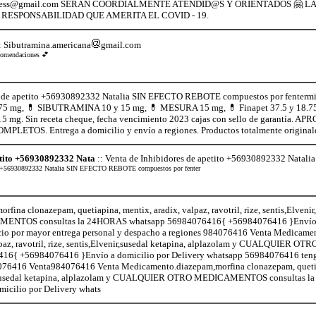
express@gmail.com SERÁN COORDIALMENTE ATENDID@S Y ORIENTADOS 🤗 
RESPONSABILIDAD QUE AMERITA EL COVID - 19.
: Sibutramina.americana
gmail.com
recomendaciones 💕
s de apetito +56930892332 Natalia SIN EFECTO REBOTE compuestos por fentermi
75 mg, 💊 SIBUTRAMINA 10 y 15 mg, 💊 MESURA 15 mg, 💊 Finapet 37.5 y 18
5 mg. Sin receta cheque, fecha vencimiento 2023 cajas con sello de garant
ETOS. Entrega a domicilio y envío a regiones. Productos totalmente original
etito +56930892332 Nata
:: Venta de Inhibidores de apetito +56930892332 Nata
tito +56930892332 Natalia SIN EFECTO REBOTE compuestos por fenter
a clonazepam, quetiapina, mentix, aradix, valpaz, ravotril, rize, sentis,Elvenir,
NTOS consultas la 24HORAS whatsapp 56984076416{ +56984076416 }Envío a
io por mayor entrega personal y despacho a regiones 984076416 Venta Medicame
alpaz, ravotril, rize, sentis,Elvenir,susedal ketapina, alplazolam y CUALQUIE
16{ +56984076416 }Envío a domicilio por Delivery whatsapp 56984076416 teng
84076416 Venta984076416 Venta Medicamento.diazepam,morfina clonazepam, queti
lvenir,susedal ketapina, alplazolam y CUALQUIER OTRO MEDICAMENTOS consultas 
cilio por Delivery whats