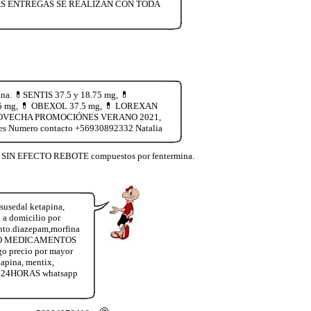
LAS ENTREGAS SE REALIZAN CON TODA
na. 💊SENTIS 37.5 y 18.75 mg, 💊
.75 mg, 💊 OBEXOL 37.5 mg, 💊 LOREXAN
ía. APROVECHA PROMOCIÓNES VERANO 2021,
es Numero contacto +56930892332 Natalia
lia SIN EFECTO REBOTE compuestos por fentermina.
susedal ketapina,
 domicilio por
nto.diazepam,morfina
R OTRO MEDICAMENTOS
o precio por mayor
apina, mentix,
la 24HORAS whatsapp