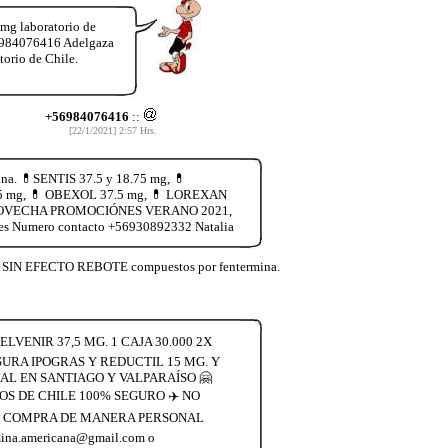
 mg laboratorio de
56984076416 Adelgaza
torio de Chile.
+56984076416
::
[22/1/2021] 2:57 Hrs.
na. 💊SENTIS 37.5 y 18.75 mg, 💊
.75 mg, 💊 OBEXOL 37.5 mg, 💊 LOREXAN
ía. APROVECHA PROMOCIÓNES VERANO 2021,
es Numero contacto +56930892332 Natalia
lia SIN EFECTO REBOTE compuestos por fentermina.
VENIR 37,5 MG. 1 CAJA 30.000 2X
SURA IPOGRAS Y REDUCTIL 15 MG. Y
L EN SANTIAGO Y VALPARAÍSO 🤗
S DE CHILE 100% SEGURO ✈️ NO
 SU COMPRA DE MANERA PERSONAL
a.americana@gmail.com o