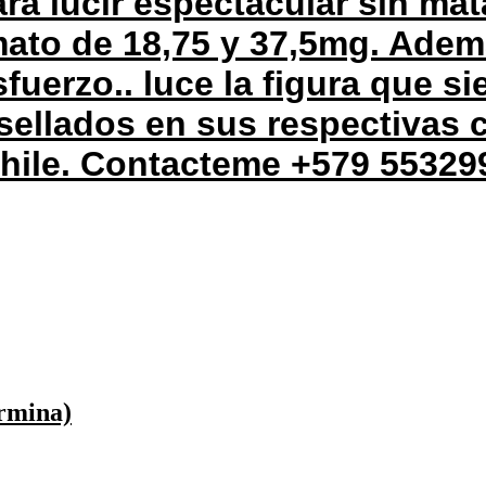
ra lucir espectacular sin mat
mato de 18,75 y 37,5mg. Ade
fuerzo.. luce la figura que s
sellados en sus respectivas 
chile. Contacteme +579 55329
ermina)