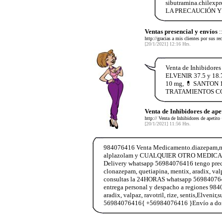
sibutramina.chil
LA PRECAUCIÓN Y 
Ventas presencial y envíos
:
http://gracias a mis clientes por sus 
[20/1/2021] 12:16 Hrs.
Venta de Inhibidore
ELVENIR 37.5 y 18.
10 mg, 💊 SANTON 1
TRATAMIENTOS COMPL
Venta de Inhibidores de ap
http:// Venta de Inhibidores de ape
[20/1/2021] 11:56 Hrs.
984076416 Venta Medicamento.diazepam,morfin
alplazolam y CUALQUIER OTRO MEDICAME
Delivery whatsapp 56984076416 tengo prec
clonazepam, quetiapina, mentix, aradix, v
consultas la 24HORAS whatsapp 569840764
entrega personal y despacho a regiones 9
aradix, valpaz, ravotril, rize, sentis,E
56984076416{ +56984076416 }Envío a domi