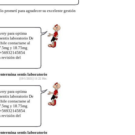
lo prometí para agradecer su excelente gestión
very para optima
entis laboratorio De
hile contactarse al
37.5mg y 18.75mg
App+56932145854
 revisión del
termina sentis laboratorio
[19/1/2021] 11:22 Hrs.
very para optima
entis laboratorio De
hile contactarse al
37.5mg y 18.75mg
App+56932145854
 revisión del
termina sentis laboratorio