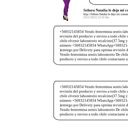
Señora Natalia le dejo mi 
http://Señora Natalia le dejo mi comen
[19/1/2021] 13:50 Hrs.
+56932145854 Vendo fentermina sentis labor
revisión del producto y envios a todo chi
chile elvenir laboratorio recalcine(37.5mg y
número +56932145854 WhatsApp+56932145854
)entrego por Delivery para optima revisió
Vendo fentermina sentis laboratorio De chil
producto y envios a todo chile contactar
+56932145854 Vendo fentermina sentis labor
revisión del producto y envios a todo chi
chile elvenir laboratorio recalcine(37.5mg y
número +56932145854 WhatsApp+56932145854
)entrego por Delivery para optima revisió
Vendo fentermina sentis laboratorio De chil
producto y envios a todo chile contactar