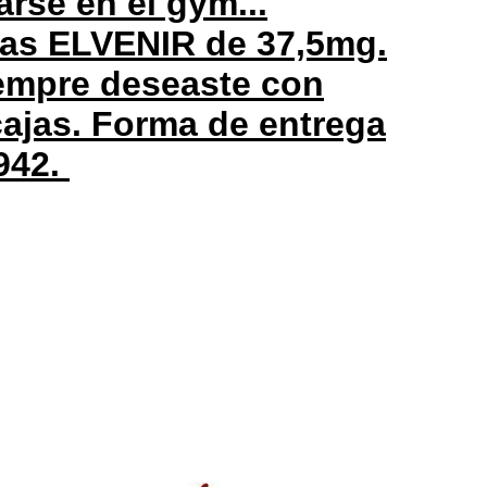
arse en el gym...
mas ELVENIR de 37,5mg.
iempre deseaste con
cajas. Forma de entrega
942.