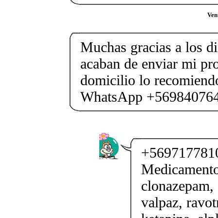
Vent
Muchas gracias a los d
acaban de enviar mi pr
domicilio lo recomiendo
WhatsApp +56984076
+5697177810
Medicamento
clonazepam, 
valpaz, ravotr