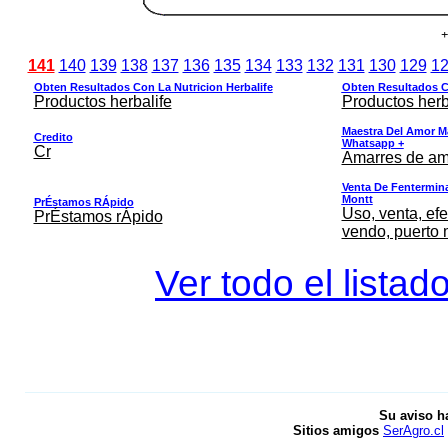
+
141
140
139
138
137
136
135
134
133
132
131
130
129
1
Obten Resultados Con La Nutricion Herbalife
Obten Resultados Co
Productos herbalife
Productos herb
Maestra Del Amor M
Credito
Whatsapp +
Cr
Amarres de am
Venta De Fentermina,
Montt
PrÉstamos RÁpido
Uso, venta, efe
PrÉstamos rÁpido
vendo, puerto 
Ver todo el listad
Su aviso h
Sitios amigos
SerAgro.cl