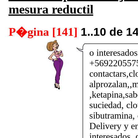
mesura reductil
P�gina [141]
1..10 de 1
o interesados
+56922055750
contactars,cl
alprozalan,,m
,ketapina,sab
suciedad, clo
sibutramina, 
Delivery y en
interesados,