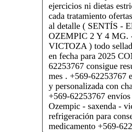
ejercicios ni dietas estr
cada tratamiento oferta
al detalle ( SENTÍS -
OZEMPIC 2 Y 4 MG.
VICTOZA ) todo sellad
en fecha para 2025 C
62253767 consigue resu
mes . +569-62253767 e
y personalizada con cha
+569-62253767 envíos 
Ozempic - saxenda - vic
refrigeración para cons
medicamento +569-62