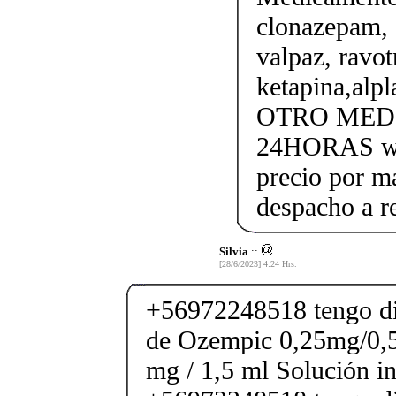
clonazepam, 
valpaz, ravotr
ketapina,al
OTRO MEDI
24HORAS wh
precio por m
despacho a r
Silvia
::
[28/6/2023] 4:24 Hrs.
+56972248518 tengo di
de Ozempic 0,25mg/0,
mg / 1,5 ml Solución in