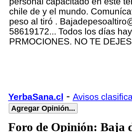
personal capacitado en este t
chile de y el mundo. Comuníc
peso al tiró . Bajadepesoalti
58619172... Todos los días hay
PRMOCIONES. NO TE DEJE
-
YerbaSana.cl
Avisos clasific
Foro de Opinión: Baja d