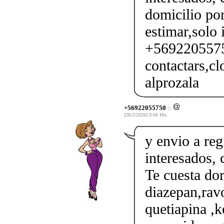
domicilio por
estimar,solo 
+56922055750
contactars,cl
alprozala
+56922055750
::
[28/2/2026] 0:06 Hrs.
y envio a reg
interesados,
Te cuesta do
diazepan,ravo
quetiapina ,k