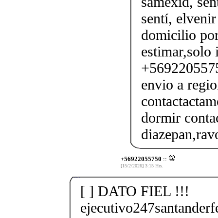
samexid, sent
sentí, elveni
domicilio por
estimar,solo 
+56922055750
envio a regio
contactactam
dormir conta
diazepan,ravo
+56922055750
::
[15/2/2026] 3:15 Hrs.
[ ] DATO FIEL !!!
ejecutivo247santander