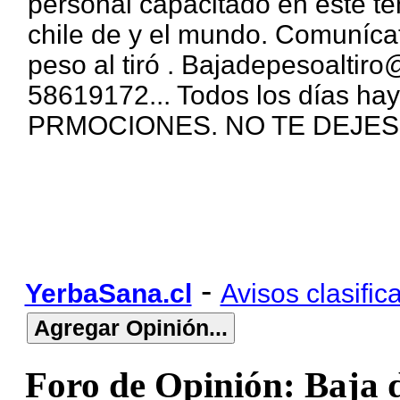
personal capacitado en este t
chile de y el mundo. Comuníc
peso al tiró . Bajadepesoalti
58619172... Todos los días hay
PRMOCIONES. NO TE DEJE
-
YerbaSana.cl
Avisos clasific
Foro de Opinión: Baja d