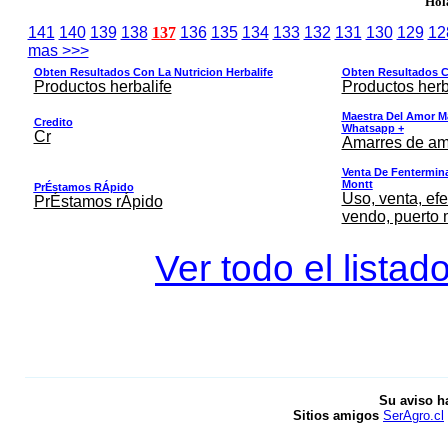
Hol
141
140
139
138
137
136
135
134
133
132
131
130
129
12
mas >>>
Obten Resultados Con La Nutricion Herbalife
Obten Resultados Co
Productos herbalife
Productos herb
Maestra Del Amor M
Credito
Whatsapp +
Cr
Amarres de am
Venta De Fentermina,
Montt
PrÉstamos RÁpido
Uso, venta, efe
PrÉstamos rÁpido
vendo, puerto 
Ver todo el listad
Su aviso h
Sitios amigos
SerAgro.cl