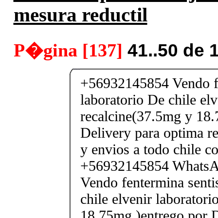
mesura reductil
P�gina [137]
41..50 de 
+56932145854 Vendo fe
laboratorio De chile elv
recalcine(37.5mg y 18.
Delivery para optima re
y envios a todo chile c
+56932145854 Whats
Vendo fentermina senti
chile elvenir laborator
18.75mg )entrego por D