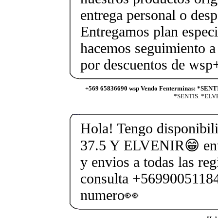
entrega personal o desp
Entregamos plan especif
hacemos seguimiento a 
por descuentos de ws
+569 65836690 wsp Vendo Fenterminas: *SENT
*SENTIS. *ELVEN
Hola! Tengo disponibi
37.5 Y ELVENIR😁 entr
y envios a todas las re
consulta +56990051184
numero👀