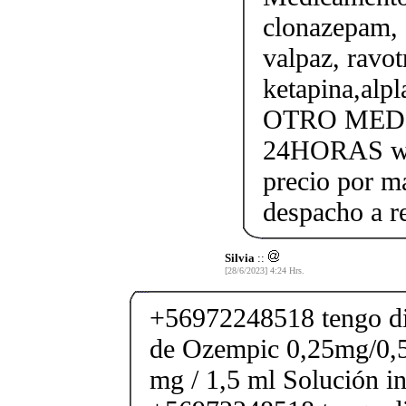
clonazepam, 
valpaz, ravotr
ketapina,al
OTRO MEDI
24HORAS wh
precio por m
despacho a r
Silvia
::
[28/6/2023] 4:24 Hrs.
+56972248518 tengo di
de Ozempic 0,25mg/0,
mg / 1,5 ml Solución in