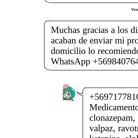
Vent
Muchas gracias a los d
acaban de enviar mi pr
domicilio lo recomiendo
WhatsApp +56984076
+5697177810
Medicamento
clonazepam, 
valpaz, ravotr