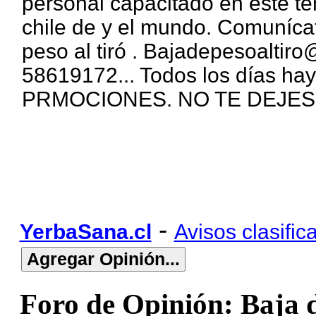
personal capacitado en este t
chile de y el mundo. Comuníc
peso al tiró . Bajadepesoalti
58619172... Todos los días hay
PRMOCIONES. NO TE DEJE
-
YerbaSana.cl
Avisos clasific
Foro de Opinión: Baja d