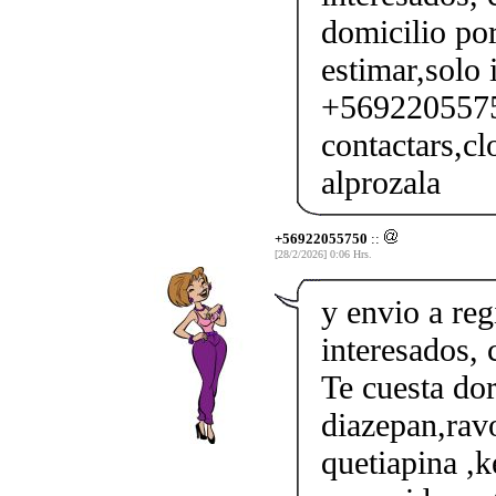
domicilio por
estimar,solo 
+56922055750
contactars,cl
alprozala
+56922055750
::
[28/2/2026] 0:06 Hrs.
y envio a reg
interesados,
Te cuesta do
diazepan,ravo
quetiapina ,k