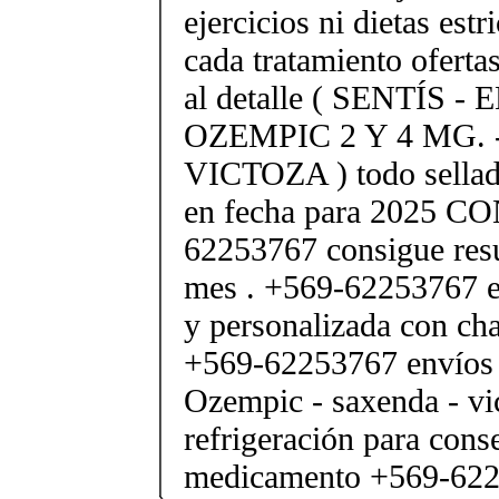
ejercicios ni dietas estr
cada tratamiento oferta
al detalle ( SENTÍS -
OZEMPIC 2 Y 4 MG.
VICTOZA ) todo sellad
en fecha para 2025 C
62253767 consigue resu
mes . +569-62253767 e
y personalizada con cha
+569-62253767 envíos 
Ozempic - saxenda - vic
refrigeración para cons
medicamento +569-62