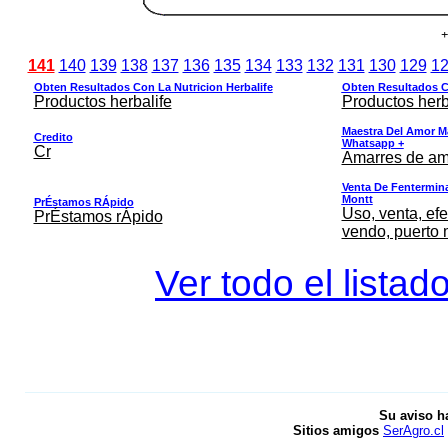
+
141
140
139
138
137
136
135
134
133
132
131
130
129
1
Obten Resultados Con La Nutricion Herbalife
Obten Resultados Co
Productos herbalife
Productos herb
Maestra Del Amor M
Credito
Whatsapp +
Cr
Amarres de am
Venta De Fentermina,
Montt
PrÉstamos RÁpido
Uso, venta, efe
PrÉstamos rÁpido
vendo, puerto 
Ver todo el listad
Su aviso h
Sitios amigos
SerAgro.cl