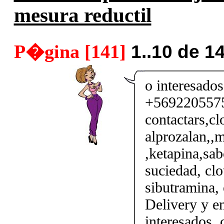
mesura reductil
P�gina [141]
1..10 de 1
o interesados
+56922055750
contactars,cl
alprozalan,,m
,ketapina,sab
suciedad, clo
sibutramina, 
Delivery y en
interesados,