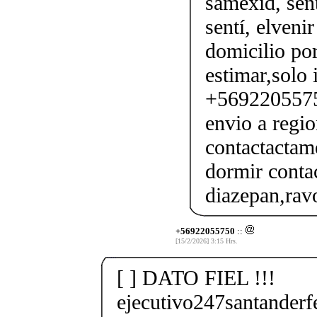
samexid, sent
sentí, elveni
domicilio por
estimar,solo 
+56922055750
envio a regio
contactactam
dormir conta
diazepan,ravo
+56922055750
::
[15/2/2026] 3:15 Hrs.
[ ] DATO FIEL !!!
ejecutivo247santander