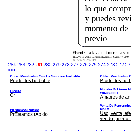
lo que compr
y puedes rev
momento de l
previo
Elvenir
:: a la venta fentermina,sent
http://a la venta fentermina,sentis,elvenir y obex
[9/8/2022] 2:45 Hrs.
284
283
282
281
280
279
278
277
276
275
274
273
272
27
>>>
Obten Resultados Con La Nutricion Herbalife
Obten Resultados Co
Productos herbalife
Productos herb
Maestra Del Amor M
Credito
Whatsapp +
Cr
Amarres de am
Venta De Fentermina,
Montt
PrÉstamos RÁpido
Uso, venta, efe
PrÉstamos rÁpido
vendo, puerto 