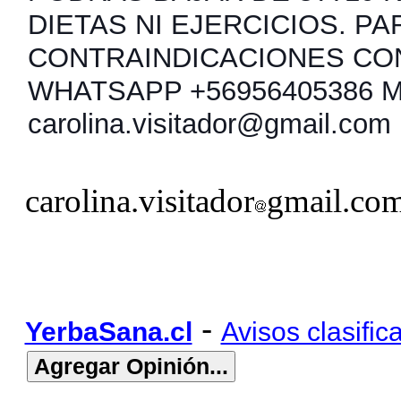
DIETAS NI EJERCICIOS. PA
CONTRAINDICACIONES CO
WHATSAPP +56956405386 
carolina.visitador@gmail.com
carolina.visitador
gmail.co
-
YerbaSana.cl
Avisos clasific