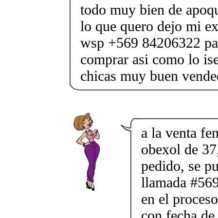
todo muy bien de apoqu
lo que quero dejo mi ex
wsp +569 84206322 par
comprar asi como lo is
chicas muy buen vended
a la venta fe
obexol de 37,
pedido, se p
llamada #569
en el proceso
con fecha de 