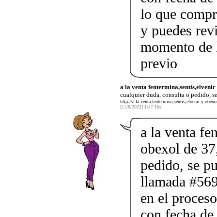
lo que compr
y puedes rev
momento de l
previo
a la venta fentermina,sentis,elvenir
cualquier duda, consulta o pedido, s
http://a la venta fentermina,sentis,elvenir y obex
[11/8/2022] 1:47 Hrs.
a la venta fe
obexol de 37,
pedido, se p
llamada #569
en el proceso
con fecha de 