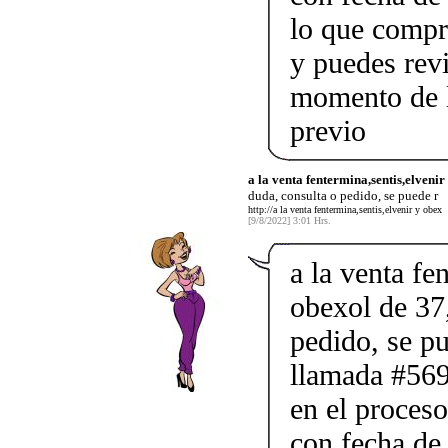
lo que compr
y puedes rev
momento de l
previo
a la venta fentermina,sentis,elveni
duda, consulta o pedido, se puede r
http://a la venta fentermina,sentis,elvenir y obex
[9/8/2022] 3:01 Hrs.
a la venta fe
obexol de 37,
pedido, se p
llamada #569
en el proceso
con fecha de 