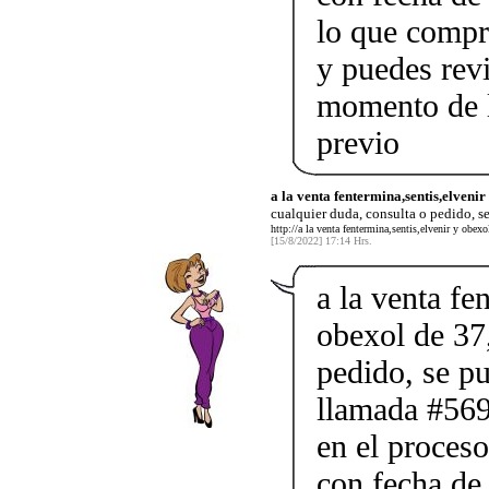
lo que compr
y puedes rev
momento de l
previo
a la venta fentermina,sentis,elvenir
cualquier duda, consulta o pedido, s
http://a la venta fentermina,sentis,elvenir y obex
[15/8/2022] 17:14 Hrs.
a la venta fe
obexol de 37,
pedido, se p
llamada #569
en el proceso
con fecha de 