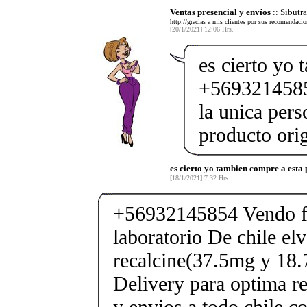
Ventas presencial y envíos
:: Sibut
http://gracias a mis clientes por sus recomendaci
[20/1/2021] 12:06 Hrs.
es cierto yo
+5693214585
la unica pers
producto orig
es cierto yo tambien compre a esta
[18/1/2021] 7:32 Hrs.
+56932145854 Vendo fe
laboratorio De chile elv
recalcine(37.5mg y 18.
Delivery para optima re
y envios a todo chile c