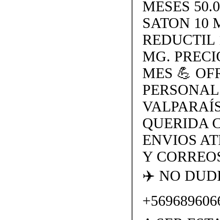
MESES 50.
SATON 10 
REDUCTIL 
MG. PRECI
MES 💪 O
PERSONAL
VALPARAÍS
QUERIDA 
ENVIOS AT
Y CORREOS
✈️ NO DU
+569689606