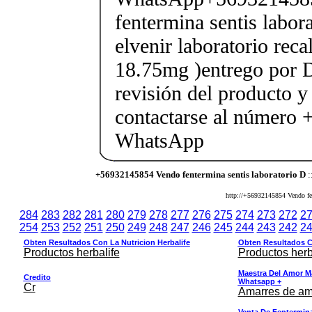
fentermina sentis labor
elvenir laboratorio rec
18.75mg )entrego por D
revisión del producto y
contactarse al número
WhatsApp
+56932145854 Vendo fentermina sentis laboratorio D
:
http://+56932145854 Vendo fent
284
283
282
281
280
279
278
277
276
275
274
273
272
2
254
253
252
251
250
249
248
247
246
245
244
243
242
2
Obten Resultados Con La Nutricion Herbalife
Obten Resultados Co
Productos herbalife
Productos herb
Maestra Del Amor M
Credito
Whatsapp +
Cr
Amarres de am
Venta De Fentermina,