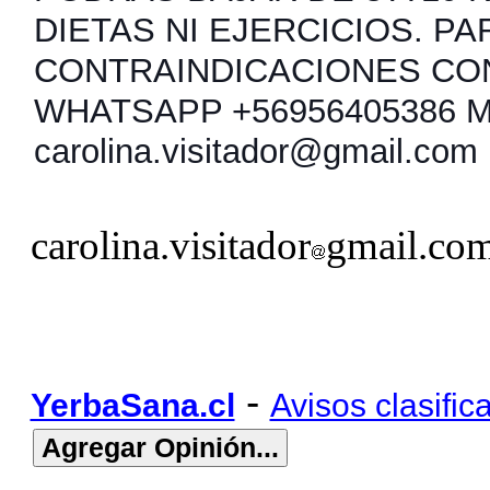
DIETAS NI EJERCICIOS. PA
CONTRAINDICACIONES CO
WHATSAPP +56956405386 
carolina.visitador@gmail.com
carolina.visitador
gmail.co
-
YerbaSana.cl
Avisos clasific