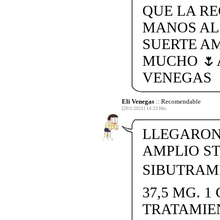
QUE LA R
MANOS AL
SUERTE A
MUCHO 🌷
VENEGAS
Eli Venegas
:: Recomendable
[20/1/2021] 14:23 Hrs.
LLEGARON 
AMPLIO S
SIBUTRAMI
37,5 MG. 1 
TRATAMIE