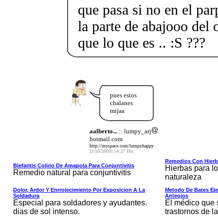
que pasa si no en el par
la parte de abajooo del 
que lo que es .. :S ???
pues estos
chalanes
mijaa
aalberto...
:: lumpy_arj
hotmail.com
http://myspace.com/lumpyhappy
[3/10/2009] 14:27 Hrs.
Remedios Con Hierba
Blefaritis Colirio De Amapola Para Conjuntivitis
Hierbas para lo
Remedio natural para conjuntivitis
naturaleza
Dolor, Ardor Y Enrrojecimiento Por Exposicion A La
Metodo De Bates Ejer
Soldadura
Anteojos
Especial para soldadores y ayudantes.
El médico que 
dias de sol intenso.
trastornos de la