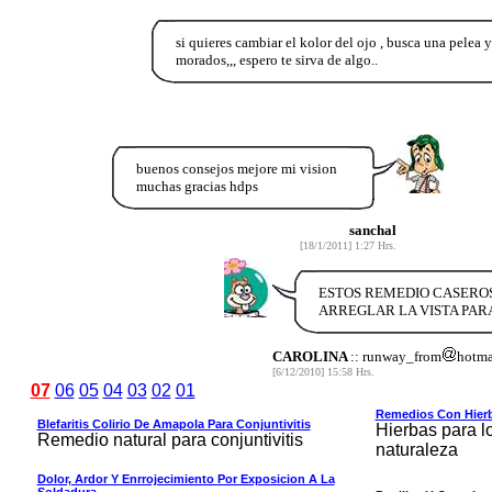
si quieres cambiar el kolor del ojo , busca una pelea y 
morados,,, espero te sirva de algo..
buenos consejos mejore mi vision
muchas gracias hdps
sanchal
[18/1/2011] 1:27 Hrs.
ESTOS REMEDIO CASEROS 
ARREGLAR LA VISTA PAR
CAROLINA
:: runway_from
hotma
[6/12/2010] 15:58 Hrs.
07
06
05
04
03
02
01
Remedios Con Hierba
Blefaritis Colirio De Amapola Para Conjuntivitis
Hierbas para l
Remedio natural para conjuntivitis
naturaleza
Dolor, Ardor Y Enrrojecimiento Por Exposicion A La
Soldadura