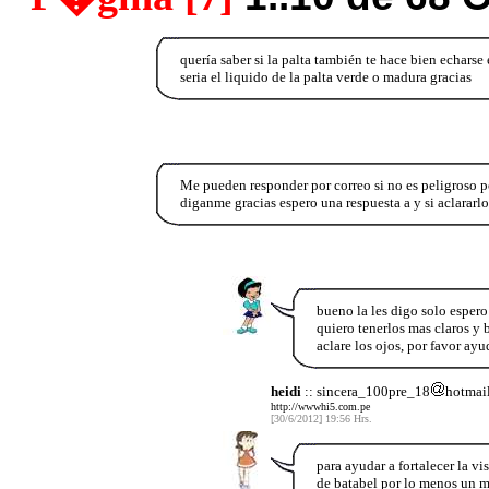
quería saber si la palta también te hace bien echarse el
seria el liquido de la palta verde o madura gracias
Me pueden responder por correo si no es peligroso p
diganme gracias espero una respuesta a y si aclararlos
bueno la les digo solo esper
quiero tenerlos mas claros y 
aclare los ojos, por favor ay
heidi
:: sincera_100pre_18
hotmai
http://wwwhi5.com.pe
[30/6/2012] 19:56 Hrs.
para ayudar a fortalecer la v
de batabel por lo menos un m