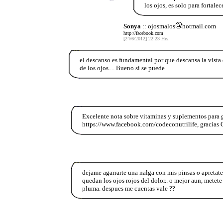
los ojos, es solo para fortalec
Sonya
:: ojosmalos
hotmail.com
http://facebook.com
[24/6/2012] 22:23 Hrs.
el descanso es fundamental por que descansa la vista
de los ojos.... Bueno si se puede
Excelente nota sobre vitaminas y suplementos para 
https://www.facebook.com/codeconutrilife, gracias C
dejame agarrarte una nalga con mis pinsas o apretate l
quedan los ojos rojos del dolor.. o mejor aun, metete
pluma. despues me cuentas vale ??