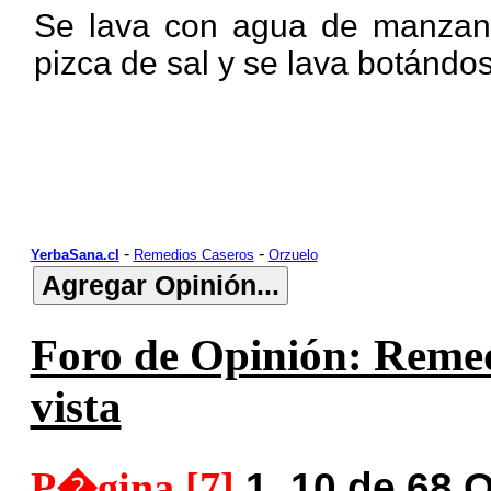
Se lava con
agua de manzani
pizca de sal y se lava botándos
-
-
YerbaSana.cl
Remedios Caseros
Orzuelo
Foro de Opinión: Remed
vista
P�gina [7]
1..10 de 68 