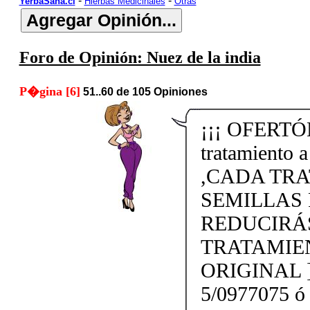
-
-
YerbaSana.cl
Hierbas Medicinales
Otras
Foro de Opinión: Nuez de la india
P�gina [6]
51..60 de 105 Opiniones
¡¡¡ OFERTÓN
tratamiento 
,CADA TRA
SEMILLAS 
REDUCIRÁS
TRATAMIE
ORIGINAL 
5/0977075 ó