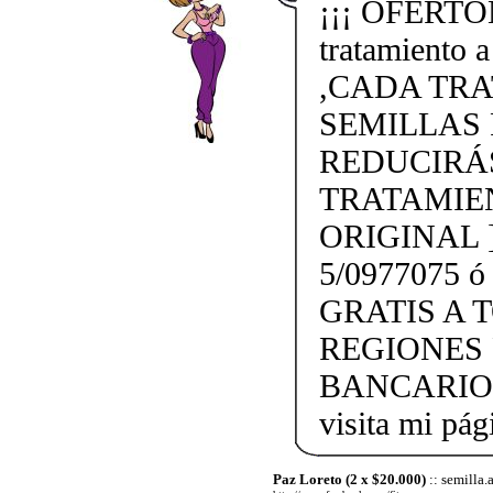
¡¡¡ OFERTÓN
tratamiento 
,CADA TRA
SEMILLAS 
REDUCIRÁS
TRATAMIE
ORIGINAL 
5/0977075 ó
GRATIS A 
REGIONES 
BANCARIO. [
visita mi pá
Paz Loreto (2 x $20.000)
:: semilla.