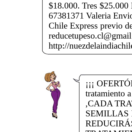
$18.000. Tres $25.000
67381371 Valeria Envio
Chile Express previo de
reducetupeso.cl@gmai
http://nuezdelaindiachi
¡¡¡ OFERTÓN
tratamiento 
,CADA TRA
SEMILLAS 
REDUCIRÁS