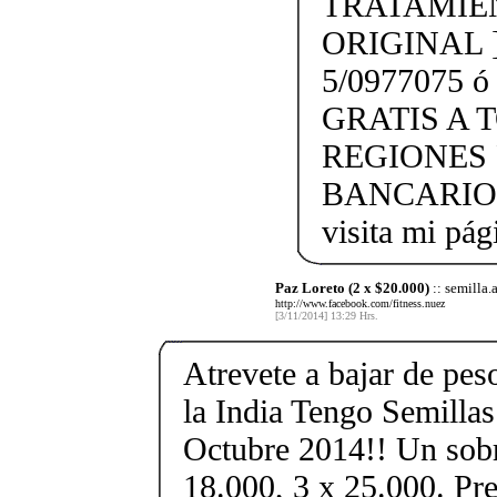
TRATAMIE
ORIGINAL 
5/0977075 ó
GRATIS A 
REGIONES 
BANCARIO. [
visita mi pá
Paz Loreto (2 x $20.000)
:: semilla.
http://www.facebook.com/fitness.nuez
[3/11/2014] 13:29 Hrs.
Atrevete a bajar de pe
la India Tengo Semilla
Octubre 2014!! Un sobr
18.000, 3 x 25.000. Pre