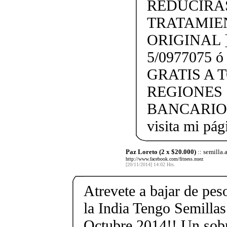
REDUCIRÁS
TRATAMIE
ORIGINAL 
5/0977075 ó
GRATIS A 
REGIONES 
BANCARIO. [
visita mi pá
Paz Loreto (2 x $20.000)
:: semilla.
http://www.facebook.com/fitness.nuez
[20/11/2014] 14:02 Hrs.
Atrevete a bajar de pe
la India Tengo Semilla
Octubre 2014!! Un sobr