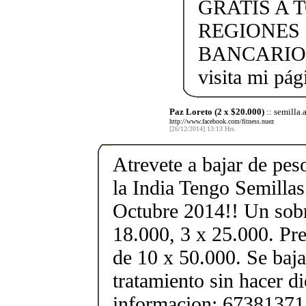
GRATIS A 
REGIONES 
BANCARIO. [
visita mi pá
Paz Loreto (2 x $20.000)
:: semilla.
http://www.facebook.com/fitness.nuez
[26/12/2014] 13:13 Hrs.
Atrevete a bajar de pe
la India Tengo Semilla
Octubre 2014!! Un sobr
18.000, 3 x 25.000. Pre
de 10 x 50.000. Se baja
tratamiento sin hacer di
informacion: 67381371 