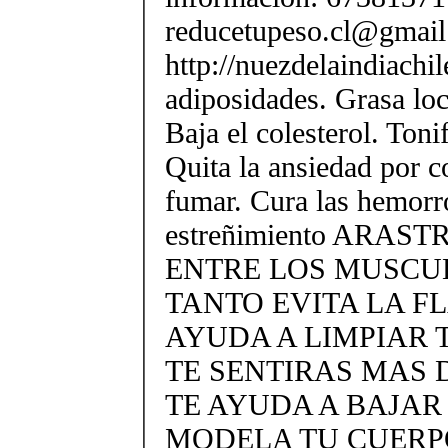
reducetupeso.cl@gmai
http://nuezdelaindiachi
adiposidades. Grasa loca
Baja el colesterol. Toni
Quita la ansiedad por 
fumar. Cura las hemorr
estreñimiento ARAS
ENTRE LOS MUSCU
TANTO EVITA LA F
AYUDA A LIMPIAR 
TE SENTIRAS MAS
TE AYUDA A BAJA
MODELA TU CUERPO