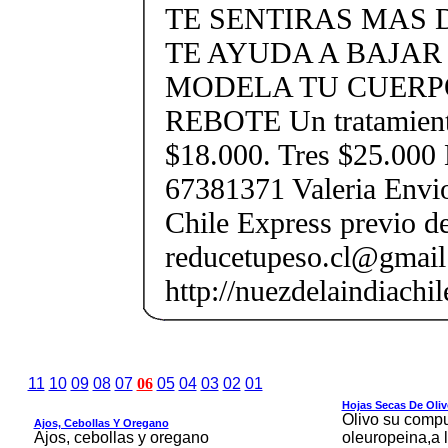
TE SENTIRAS MAS
TE AYUDA A BAJA
MODELA TU CUERPO
REBOTE Un tratamient
$18.000. Tres $25.000
67381371 Valeria Envio
Chile Express previo de
reducetupeso.cl@gmai
http://nuezdelaindiachi
11
10
09
08
07
06
05
04
03
02
01
Hojas Secas De Oli
Olivo su comp
Ajos, Cebollas Y Oregano
Ajos, cebollas y oregano
oleuropeina,a 