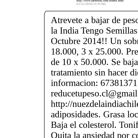
http://www.facebook.com/fitness.nuez
[11/11/2014] 13:19 Hrs.
Atrevete a bajar de pe
la India Tengo Semilla
Octubre 2014!! Un sobr
18.000, 3 x 25.000. Pre
de 10 x 50.000. Se baja
tratamiento sin hacer di
informacion: 67381371 
reducetupeso.cl@gmai
http://nuezdelaindiachi
adiposidades. Grasa loca
Baja el colesterol. Toni
Quita la ansiedad por 