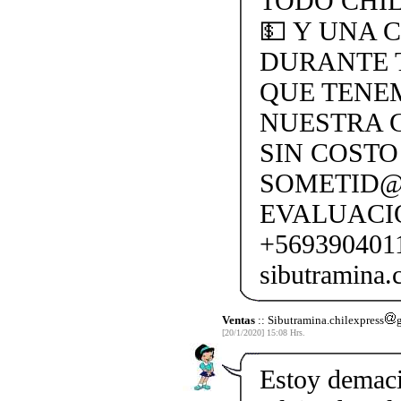
TODO CHI
💵 Y UNA 
DURANTE 
QUE TENEM
NUESTRA C
SIN COSTO
SOMETID@
EVALUACI
+569390401
sibutramina
Ventas
:: Sibutramina.chilexpress
[20/1/2020] 15:08 Hrs.
Estoy demaci