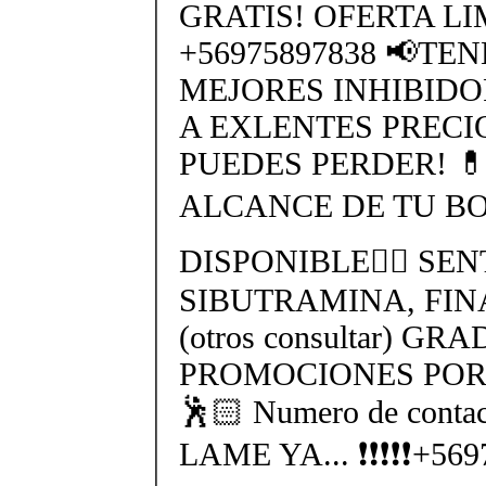
GRATIS! OFERTA L
+56975897838 📢TE
MEJORES INHIBIDO
A EXLENTES PRECI
PUEDES PERDER! 
ALCANCE DE TU BO
DISPONIBLE👉🏻 SEN
SIBUTRAMINA, FIN
(otros consultar) GR
PROMOCIONES POR 
🕺🏻 Numero de cont
LAME YA... ❗❗❗❗❗+56