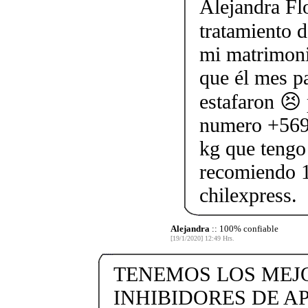
Alejandra Flo
tratamiento d
mi matrimoni
que él mes p
estafaron 😣 
numero +569
kg que tengo 
recomiendo 
chilexpress.
Alejandra
:: 100% confiable
[19/1/2020] 12:49 Hrs.
TENEMOS LOS MEJ
INHIBIDORES DE AP