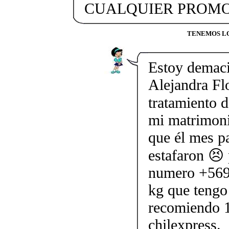
CUALQUIER PROMO
TENEMOS LO
Estoy demaci
Alejandra Flo
tratamiento d
mi matrimoni
que él mes p
estafaron 😣 
numero +569
kg que tengo 
recomiendo 
chilexpress.