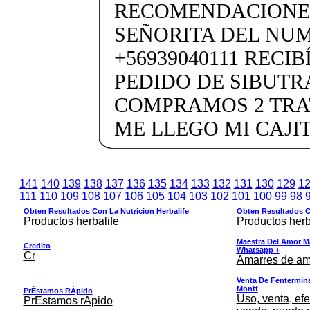
RECOMENDACIONES
SEÑORITA DEL NU
+56939040111 RECI
PEDIDO DE SIBUTR
COMPRAMOS 2 TRA
ME LLEGO MI CAJI
141
140
139
138
137
136
135
134
133
132
131
130
129
1
111
110
109
108
107
106
105
104
103
102
101
100
99
98
Obten Resultados Con La Nutricion Herbalife
Obten Resultados Co
Productos herbalife
Productos herb
Maestra Del Amor M
Credito
Whatsapp +
Cr
Amarres de am
Venta De Fentermina,
Montt
PrÉstamos RÁpido
Uso, venta, efe
PrÉstamos rÁpido