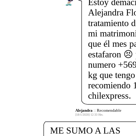
Estoy demaci
Alejandra Flo
tratamiento d
mi matrimoni
que él mes p
estafaron 😣 
numero +569
kg que tengo 
recomiendo 
chilexpress.
Alejandra
:: Recomendable
[18/1/2020] 12:33 Hrs.
ME SUMO A LAS