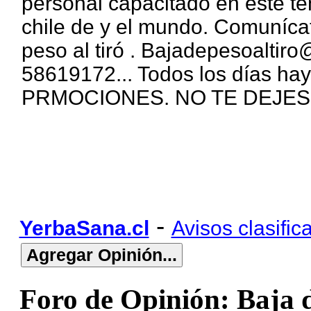
personal capacitado en este t
chile de y el mundo. Comuníc
peso al tiró . Bajadepesoalti
58619172... Todos los días hay
PRMOCIONES. NO TE DEJE
-
YerbaSana.cl
Avisos clasific
Foro de Opinión: Baja d