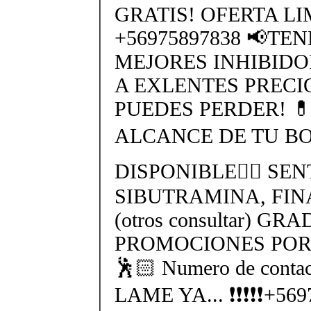
GRATIS! OFERTA L
+56975897838 📢TE
MEJORES INHIBIDO
A EXLENTES PRECI
PUEDES PERDER! 
ALCANCE DE TU BO
DISPONIBLE👉🏻 SEN
SIBUTRAMINA, FIN
(otros consultar) GR
PROMOCIONES POR 
🕺🏻 Numero de cont
LAME YA... ❗❗❗❗❗+56