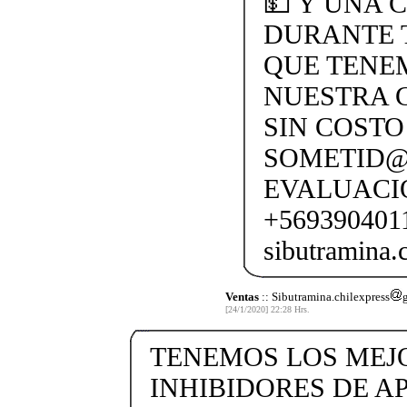
💵 Y UNA 
DURANTE 
QUE TENEM
NUESTRA C
SIN COSTO
SOMETID@
EVALUACI
+569390401
sibutramina
Ventas
:: Sibutramina.chilexpress
[24/1/2020] 22:28 Hrs.
TENEMOS LOS MEJ
INHIBIDORES DE AP