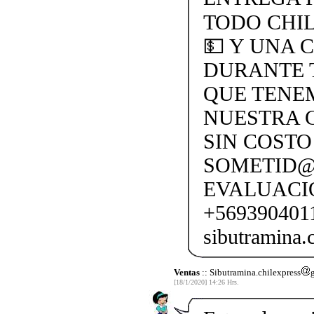
TODO CHI
💵 Y UNA 
DURANTE 
QUE TENEM
NUESTRA C
SIN COSTO
SOMETID@
EVALUACI
+569390401
sibutramina
Ventas
:: Sibutramina.chilexpress
[18/1/2020] 14:26 Hrs.