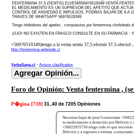
FENTERMINA 37,5 (SENTIS) ELVENIR56976519349 VENTA FENTE
EL MEDICAMENTO ES UN SUPRESOR DEL APETITO QUE ACTUA
CONTROL DE ANSIEDAD E IMPULSOS, PODRAS BAJAR DE 8 A 1
TRAVES DE WHATSAPP 56976519349
Tengo inhbidores del apetito , compuestos por fentermina clorhidrato 
¡OJO! NO EXISTEN EN FRASCO CONSULTE EN SU FARMACIA :: N
+56976519349)tengo a la venta sentis 37,5-elvenir 37,5-obexol .
http://fentermina.webnode.cl
-
YerbaSana.cl
Avisos clasificados
Foro de Opinión: Venta fentermina , (se
P�gina [718]
31..40 de 7205 Opiniones
Necesitas bajar de peso?contactame +5692205
tu medicamento a domicilio por Delivery y 
+56922055750 tengo todo lo que necesitas ,s
Delivery y a regiones a estimar ,contacta