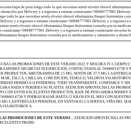
ecesita bajar de peso tengo todo lo que necesitas sentís elvenir obexol sibutramina
a domicilio por Delivery y a regiones a estimar contáctame+56949777061 Delivery 
ngo todo lo que necesitas sentís elvenir obexol sibutramina finapet fentermina cons
Delivery y a regiones a estimar contáctame+56949777061 Delivery y a regiones a 
esitas sentís elvenir obexol sibutramina finapet fentermina consulta por tu medica
mar contáctame+56949777061 Delivery y a regiones a estimar contáctame necesita ba
sibutramina finapet fentermina consulta por tu medicamento y tratamiento a domicil
CHA LAS PROMOCIONES DE ESTE VERANO 2022 Y MOLDEA TU CUERPO 
RA MISMO! SIN DIETAS NI EJERCICIOS, CONTACTANOS AL 56986014758 Y 
 PRODUCTOS, SIBUTRAMINA DE 15 MG, SENTIS DE 37,5 MG LA ENTREGA
L MAR, TALCA, CHILLAN, CONCEPCION, TEMUCO, VALDIVIA VIA MOTOBOY
RIDAD DEBIDO A lA PANDEMIA, TODO TRANSPARENTE, CONFIABLE Y SI
EGARA NADA Y PERDERA SU PLATITA. ATENCION APROVECHA LAS PROMOC
O CON ESTOS EXCELENTES PRODUCTOS, BAJE DE PESO AHORA MISMO! SIN
56986014758 Y PODRAS BAJAR HASTA 12 KILOS EN EL MES CON NUESTR
,5 MG LA ENTREGA ES PERSONAL EN SANTIAGO, LA SERENA, VIÑA DEL MA
A VIA MOTOBOY A
LAS PROMOCIONES DE ESTE VERANO
:: ATENCION APROVECHA LAS P
EXCELENTES PRODU