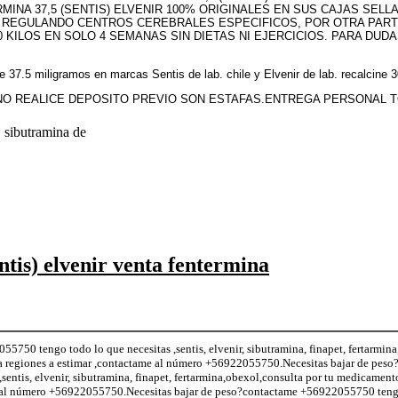
RMINA 37,5 (SENTIS) ELVENIR 100% ORIGINALES EN SUS CAJAS SEL
 REGULANDO CENTROS CEREBRALES ESPECIFICOS, POR OTRA PARTE
0 KILOS EN SOLO 4 SEMANAS SIN DIETAS NI EJERCICIOS. PARA DU
de 37.5 miligramos en marcas Sentis de lab. chile y Elvenir de lab. recalcin
O REALICE DEPOSITO PREVIO SON ESTAFAS.ENTREGA PERSONAL TODOS
. sibutramina de
ntis) elvenir venta fentermina
5750 tengo todo lo que necesitas ,sentis, elvenir, sibutramina, finapet, fertarmin
a regiones a estimar ,contactame al número +56922055750.Necesitas bajar de peso
entis, elvenir, sibutramina, finapet, fertarmina,obexol,consulta por tu medicament
me al número +56922055750.Necesitas bajar de peso?contactame +56922055750 teng