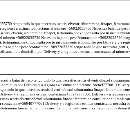
5750 tengo todo lo que necesitas ,sentis, elvenir, sibutramina, finapet, fertarmin
a regiones a estimar ,contactame al número +56922055750.Necesitas bajar de peso
entis, elvenir, sibutramina, finapet, fertarmina,obexol,consulta por tu medicament
me al número +56922055750.Necesitas bajar de peso?contactame +56922055750 teng
pet, fertarmina,obexol,consulta por tu medicamento a domicilio por Delivery y a regi
as bajar de peso?contactame +56922055750 tengo todo lo que necesitas ,sentis, e
 medicamento a domicilio por Delivery y a regiones a estimar ,contactame al númer
ecesita bajar de peso tengo todo lo que necesitas sentís elvenir obexol sibutramina
a domicilio por Delivery y a regiones a estimar contáctame+56949777061 Delivery 
ngo todo lo que necesitas sentís elvenir obexol sibutramina finapet fentermina cons
Delivery y a regiones a estimar contáctame+56949777061 Delivery y a regiones a 
esitas sentís elvenir obexol sibutramina finapet fentermina consulta por tu medica
mar contáctame+56949777061 Delivery y a regiones a estimar contáctame necesita ba
sibutramina finapet fentermina consulta por tu medicamento y tratamiento a domicil