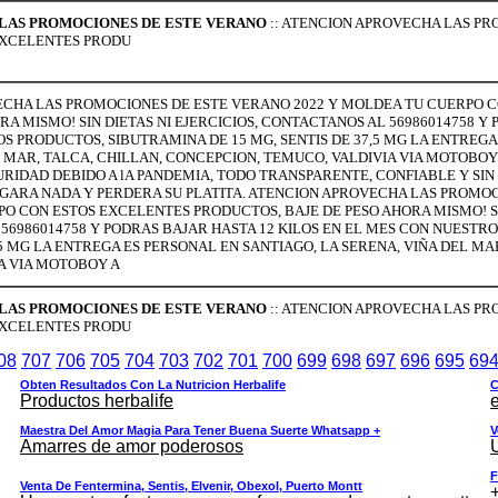
LAS PROMOCIONES DE ESTE VERANO
:: ATENCION APROVECHA LAS P
EXCELENTES PRODU
CHA LAS PROMOCIONES DE ESTE VERANO 2022 Y MOLDEA TU CUERPO 
RA MISMO! SIN DIETAS NI EJERCICIOS, CONTACTANOS AL 56986014758 Y 
 PRODUCTOS, SIBUTRAMINA DE 15 MG, SENTIS DE 37,5 MG LA ENTREGA
L MAR, TALCA, CHILLAN, CONCEPCION, TEMUCO, VALDIVIA VIA MOTOBOY
RIDAD DEBIDO A lA PANDEMIA, TODO TRANSPARENTE, CONFIABLE Y SI
EGARA NADA Y PERDERA SU PLATITA. ATENCION APROVECHA LAS PROMOC
O CON ESTOS EXCELENTES PRODUCTOS, BAJE DE PESO AHORA MISMO! SIN
56986014758 Y PODRAS BAJAR HASTA 12 KILOS EN EL MES CON NUESTR
,5 MG LA ENTREGA ES PERSONAL EN SANTIAGO, LA SERENA, VIÑA DEL MA
A VIA MOTOBOY A
LAS PROMOCIONES DE ESTE VERANO
:: ATENCION APROVECHA LAS P
EXCELENTES PRODU
08
707
706
705
704
703
702
701
700
699
698
697
696
695
69
Obten Resultados Con La Nutricion Herbalife
C
Productos herbalife
e
Maestra Del Amor Magia Para Tener Buena Suerte Whatsapp +
V
Amarres de amor poderosos
F
Venta De Fentermina, Sentis, Elvenir, Obexol, Puerto Montt
+