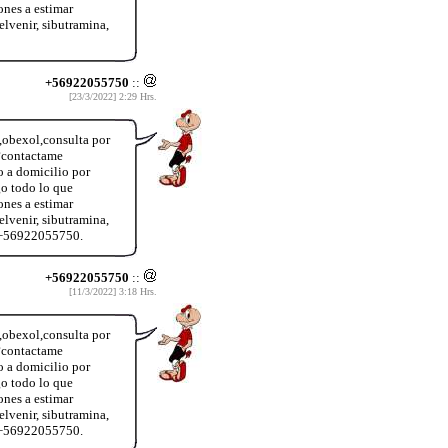
ones a estimar
lvenir, sibutramina,
+56922055750
::
[23/3/2022] 2:29 Hrs.
a,obexol,consulta por
?contactame
o a domicilio por
o todo lo que
ones a estimar
lvenir, sibutramina,
o +56922055750.
+56922055750
::
[11/3/2022] 3:18 Hrs.
a,obexol,consulta por
?contactame
o a domicilio por
o todo lo que
ones a estimar
lvenir, sibutramina,
o +56922055750.