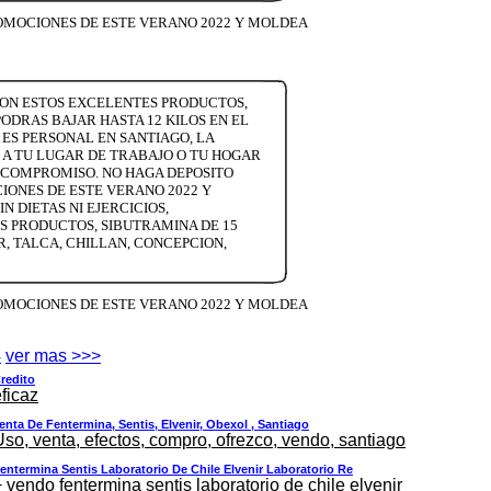
ROMOCIONES DE ESTE VERANO 2022 Y MOLDEA
CON ESTOS EXCELENTES PRODUCTOS,
PODRAS BAJAR HASTA 12 KILOS EN EL
 ES PERSONAL EN SANTIAGO, LA
 A TU LUGAR DE TRABAJO O TU HOGAR
N COMPROMISO. NO HAGA DEPOSITO
IONES DE ESTE VERANO 2022 Y
 DIETAS NI EJERCICIOS,
OS PRODUCTOS, SIBUTRAMINA DE 15
R, TALCA, CHILLAN, CONCEPCION,
ROMOCIONES DE ESTE VERANO 2022 Y MOLDEA
4
ver mas >>>
redito
ficaz
enta De Fentermina, Sentis, Elvenir, Obexol , Santiago
Uso, venta, efectos, compro, ofrezco, vendo, santiago
entermina Sentis Laboratorio De Chile Elvenir Laboratorio Re
 vendo fentermina sentis laboratorio de chile elvenir