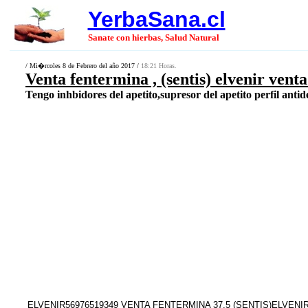
YerbaSana.cl
Sanate con hierbas, Salud Natural
/ Mi�rcoles 8 de Febrero del año 2017 /
18:21 Horas.
Venta fentermina , (sentis) elvenir vent
Tengo inhbidores del apetito,supresor del apetito perfil antide
ELVENIR56976519349 VENTA FENTERMINA 37,5 (SENTIS)ELVENIR