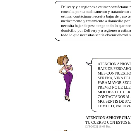
Delivery y a regiones a estimar contáctame n
consulta por tu medicamento y tratamiento 
estimar contáctame necesita bajar de peso te
medicamento y tratamiento a domicilio por 
necesita bajar de peso tengo todo lo que nec
domicilio por Delivery y a regiones a esti
todo lo que necesitas sentís elvenir obexol 
ATENCION APROVE
BAJE DE PESO AHO
MES CON NUESTROS
SERENA, VIÑA DE
PARA MAYOR SEGU
PREVIO NO LE LL
MOLDEA TU CUERP
CONTACTANOS AL 
MG, SENTIS DE 37
TEMUCO, VALDIVI
ATENCION APROVECHA 
TU CUERPO CON ESTOS 
[2/3/2022] 16:03 Hrs.