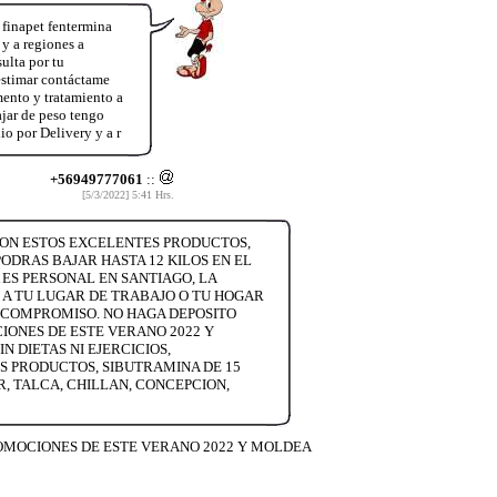
 finapet fentermina
y a regiones a
ulta por tu
estimar contáctame
mento y tratamiento a
jar de peso tengo
io por Delivery y a r
+56949777061
::
[5/3/2022] 5:41 Hrs.
CON ESTOS EXCELENTES PRODUCTOS,
PODRAS BAJAR HASTA 12 KILOS EN EL
 ES PERSONAL EN SANTIAGO, LA
 A TU LUGAR DE TRABAJO O TU HOGAR
N COMPROMISO. NO HAGA DEPOSITO
IONES DE ESTE VERANO 2022 Y
 DIETAS NI EJERCICIOS,
OS PRODUCTOS, SIBUTRAMINA DE 15
R, TALCA, CHILLAN, CONCEPCION,
ROMOCIONES DE ESTE VERANO 2022 Y MOLDEA