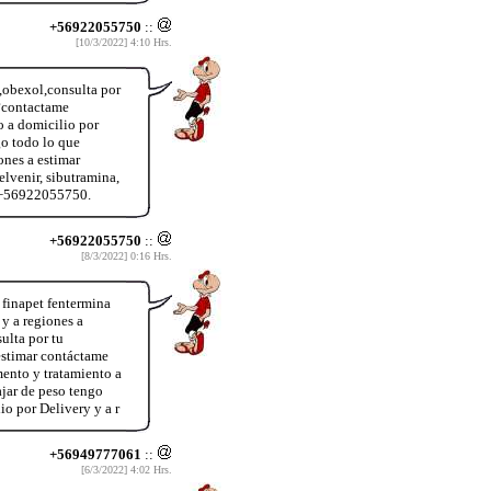
+56922055750
::
[10/3/2022] 4:10 Hrs.
a,obexol,consulta por
?contactame
o a domicilio por
o todo lo que
ones a estimar
lvenir, sibutramina,
o +56922055750.
+56922055750
::
[8/3/2022] 0:16 Hrs.
 finapet fentermina
y a regiones a
ulta por tu
estimar contáctame
mento y tratamiento a
jar de peso tengo
io por Delivery y a r
+56949777061
::
[6/3/2022] 4:02 Hrs.