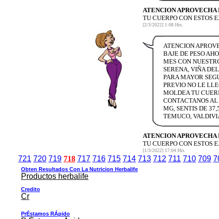
ATENCION APROVECHA 
TU CUERPO CON ESTOS 
[2/3/2022] 1:08 Hrs.
ATENCION APROVE
BAJE DE PESO AHO
MES CON NUESTROS
SERENA, VIÑA DE
PARA MAYOR SEGU
PREVIO NO LE LL
MOLDEA TU CUERP
CONTACTANOS AL 
MG, SENTIS DE 37
TEMUCO, VALDIVI
ATENCION APROVECHA 
TU CUERPO CON ESTOS 
[1/3/2022] 17:04 Hrs.
721
720
719
718
717
716
715
714
713
712
711
710
709
7
Obten Resultados Con La Nutricion Herbalife
Productos herbalife
Credito
Cr
PrÉstamos RÁpido