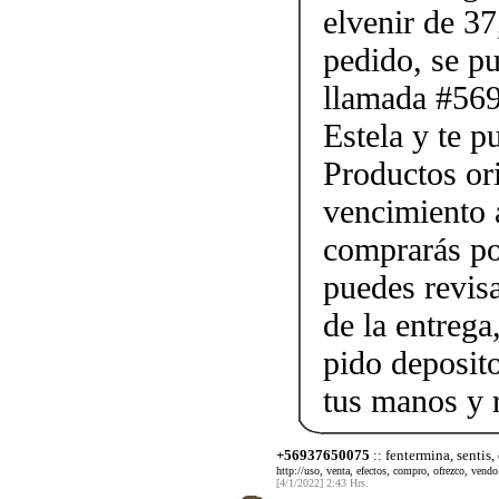
elvenir de 37
pedido, se p
llamada #56
Estela y te p
Productos ori
vencimiento a
comprarás po
puedes revis
de la entrega
pido deposito
tus manos y 
+56937650075
:: fentermina, sentis,
http://uso, venta, efectos, compro, ofrezco, vendo.
[4/1/2022] 2:43 Hrs.