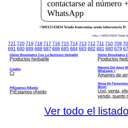
contactarse al número
WhatsApp
+56932145854 Vendo fentermina sentis laboratorio D
:
http://+56932145854 Vendo fent
721
720
719
718
717
716
715
714
713
712
711
710
709
70
691
690
689
688
687
686
685
684
683
682
681
680
679
6
Obten Resultados Con La Nutricion Herbalife
Obten Resultados Co
Productos herbalife
Productos herb
Maestra Del Amor M
Credito
Whatsapp +
Cr
Amarres de am
Venta De Fentermina,
Montt
PrÉstamos RÁpido
Uso, venta, efe
PrÉstamos rÁpido
vendo, puerto 
Ver todo el listad