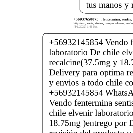
tus manos y 
+56937650075
:: fentermina, sentis,
http://uso, venta, efectos, compro, ofrezco, vendo.
[4/1/2022] 1:48 Hrs.
+56932145854 Vendo fe
laboratorio De chile elv
recalcine(37.5mg y 18.
Delivery para optima re
y envios a todo chile c
+56932145854 Whats
Vendo fentermina senti
chile elvenir laborator
18.75mg )entrego por D
revisión del producto y