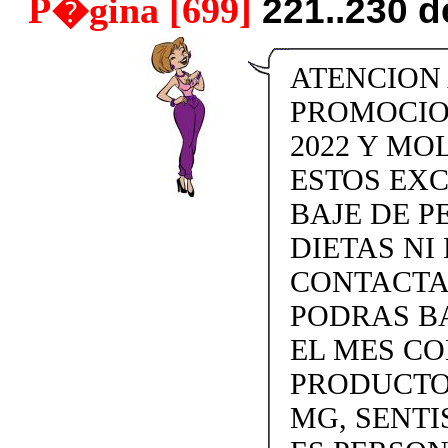
P�gina [699]
221..230 
ATENCION
PROMOCIO
2022 Y MO
ESTOS EX
BAJE DE P
DIETAS NI 
CONTACTAN
PODRAS BA
EL MES C
PRODUCTOS
MG, SENTI