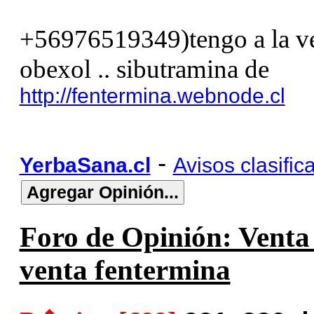
+56976519349)tengo a la ven
obexol .. sibutramina de
http://fentermina.webnode.cl
-
YerbaSana.cl
Avisos clasific
Foro de Opinión: Venta f
venta fentermina