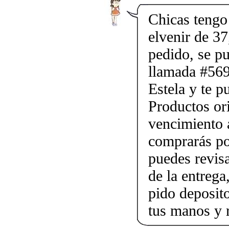
Chicas tengo 
elvenir de 37
pedido, se p
llamada #56
Estela y te p
Productos ori
vencimiento a
comprarás po
puedes revis
de la entrega
pido deposito
tus manos y 