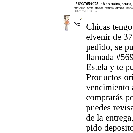
+56937650075
:: fentermina, sentis,
http://uso, venta, efectos, compro, ofrezco, vendo.
[4/1/2022] 2:14 Hrs.
Chicas tengo 
elvenir de 37
pedido, se p
llamada #56
Estela y te p
Productos ori
vencimiento a
comprarás po
puedes revis
de la entrega
pido deposito