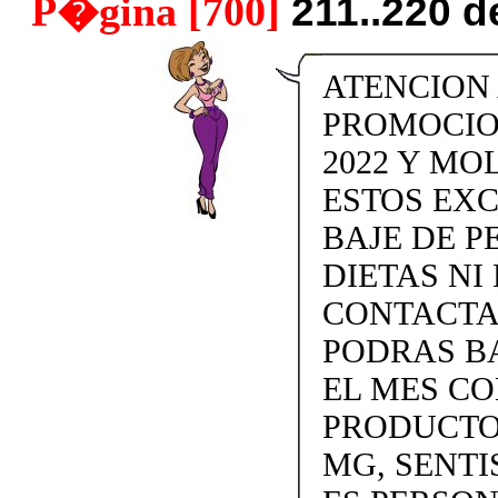
P�gina [700]
211..220 
ATENCION
PROMOCIO
2022 Y MO
ESTOS EX
BAJE DE P
DIETAS NI 
CONTACTAN
PODRAS BA
EL MES C
PRODUCTOS
MG, SENTI