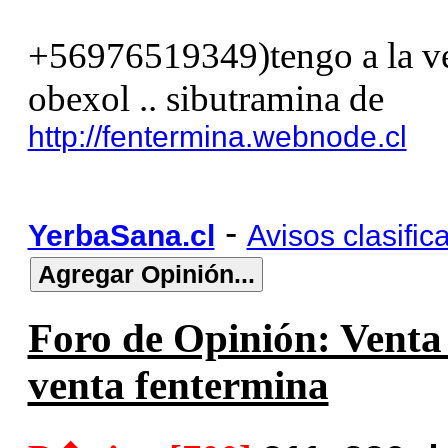
+56976519349)tengo a la ven
obexol .. sibutramina de
http://fentermina.webnode.cl
-
YerbaSana.cl
Avisos clasific
Foro de Opinión: Venta f
venta fentermina