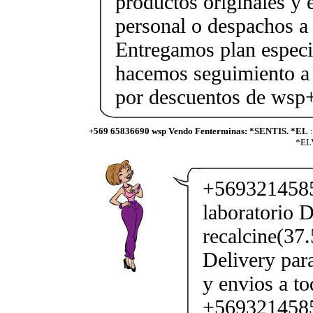
productos originales y 
personal o despachos a 
Entregamos plan especif
hacemos seguimiento a 
por descuentos de ws
+569 65836690 wsp Vendo Fenterminas: *SENTIS. *EL
:
*ELV
+5693214585
laboratorio D
recalcine(37
Delivery par
y envios a to
+569321458