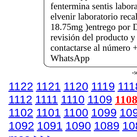
fentermina sentis labor
elvenir laboratorio rec
18.75mg )entrego por D
revisión del producto y
contactarse al número
WhatsApp
+5
1122
1121
1120
1119
111
1112
1111
1110
1109
110
1102
1101
1100
1099
10
1092
1091
1090
1089
10