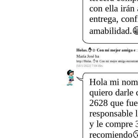
con ella irán
entrega, conf
amabilidad.
Holas. ✋☺️ Con mi mejor amiga e
:
María José ha
http://Holas. ✋☺️ Con mi mejor amiga encontramo
[18/1/2022] 7:04 Hrs.
Hola mi nom
quiero darle
2628 que fue
responsable l
y le compre 3
recomiendo😘