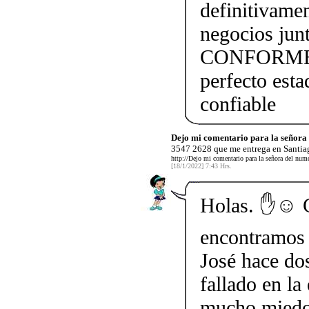
definitivame
negocios j
CONFORME!!!
perfecto esta
confiable
Dejo mi comentario para la señor
3547 2628 que me entrega en Santiag
http://Dejo mi comentario para la señora del nu
[18/1/2022] 7:43 Hrs.
Holas. ✋☺️ 
encontramos 
José hace do
fallado en la
mucho miedo 