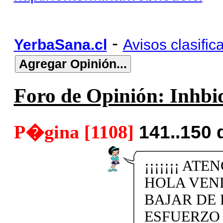
-
YerbaSana.cl
Avisos clasific
Foro de Opinión: Inhbid
P�gina [1108]
141..150 
¡¡¡¡¡¡¡ ATE
HOLA VEN
BAJAR DE 
ESFUERZO