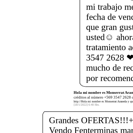
mi trabajo me
fecha de ven
que gran gus
usted☺ ahor
tratamiento 
3547 2628 ❤ 
mucho de rec
por recomen
Hola mi nombre es Monserrat Aran
créditos al número +569 3547 2628 q
http://Hola mi nombre es Monserrat Araneda y qu
[18/1/2022] 6:40 Hrs.
Grandes OFERTAS!!!+
Vendo Fenterminas ma