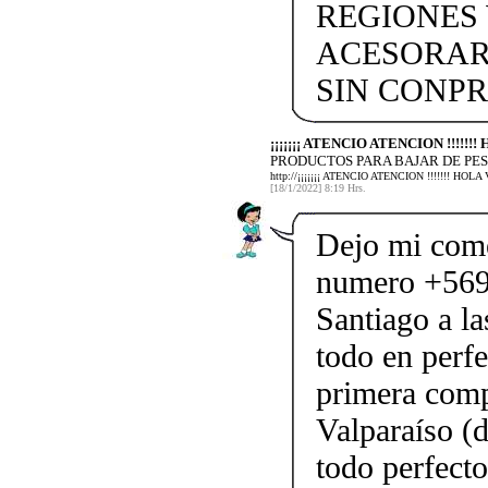
REGIONES 
ACESORAR
SIN CONP
¡¡¡¡¡¡¡ ATENCIO ATENCION !!!!!
PRODUCTOS PARA BAJAR DE PES
http://¡¡¡¡¡¡¡ ATENCIO ATENCION !!!!!!!
[18/1/2022] 8:19 Hrs.
Dejo mi come
numero +569
Santiago a l
todo en perfe
primera comp
Valparaíso (
todo perfect