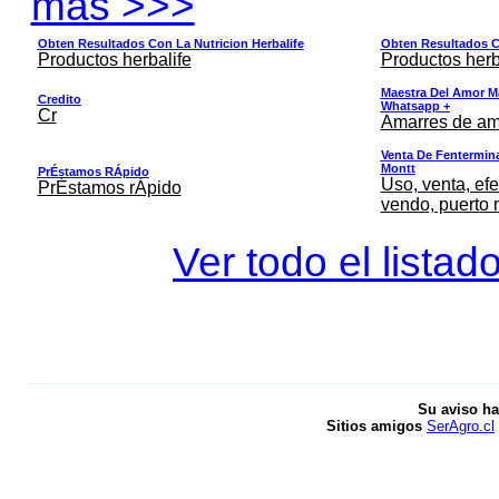
mas >>>
Obten Resultados Con La Nutricion Herbalife
Obten Resultados Co
Productos herbalife
Productos herb
Maestra Del Amor M
Credito
Whatsapp +
Cr
Amarres de am
Venta De Fentermina,
Montt
PrÉstamos RÁpido
Uso, venta, efe
PrÉstamos rÁpido
vendo, puerto 
Ver todo el listad
Su aviso ha
Sitios amigos
SerAgro.cl