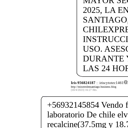
MAYOR SE
2025, LA 
SANTIAGO,
CHILEXPRE
INSTRUCC
USO. ASES
DURANTE 
LAS 24 HO
Iris 956824187
:: iriscytotec1461
http://misotrolensantiago.business.blog
[18/4/2023] 16:27 Hrs.
+56932145854 Vendo fe
laboratorio De chile elv
recalcine(37.5mg y 18.