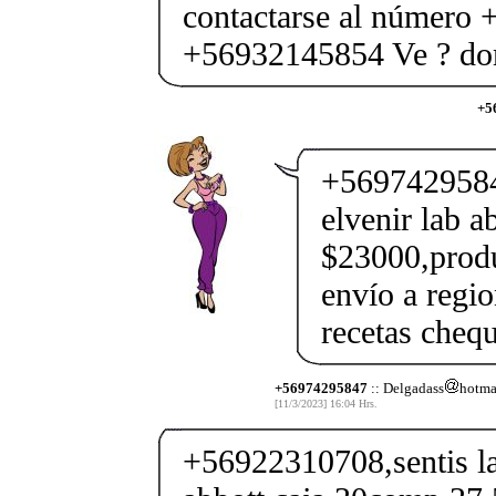
contactarse al número
+56932145854 Ve ? dom
+5
+56974295847
elvenir lab 
$23000,produ
envío a regio
recetas chequ
+56974295847
:: Delgadass
hotma
[11/3/2023] 16:04 Hrs.
+56922310708,sentis lab