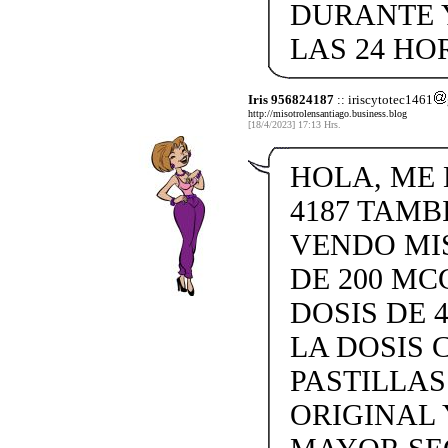
DURANTE 
LAS 24 HO
Iris 956824187
:: iriscytotec1461
http://misotrolensantiago.business.blog
[18/4/2023] 17:13 Hrs.
HOLA, ME L
4187 TAMB
VENDO MISO
DE 200 MC
DOSIS DE 4
LA DOSIS 
PASTILLAS 
ORIGINAL 