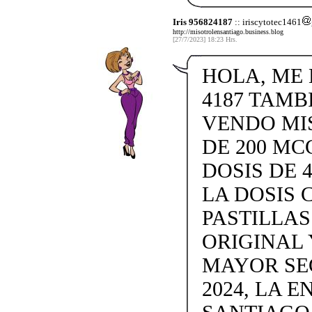
Iris 956824187
:: iriscytotec1461
http://misotrolensantiago.business.blog
[27/7/2023] 18:23 Hrs.
HOLA, ME L
4187 TAMB
VENDO MISO
DE 200 MC
DOSIS DE 4
LA DOSIS 
PASTILLAS 
ORIGINAL 
MAYOR SE
2024, LA 