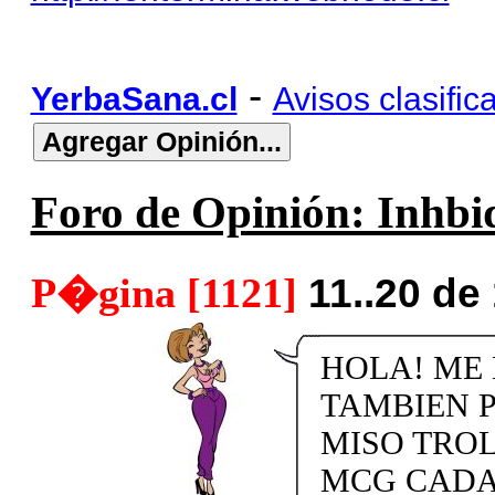
-
YerbaSana.cl
Avisos clasific
Foro de Opinión: Inhbid
P�gina [1121]
11..20 de
HOLA! ME 
TAMBIEN 
MISO TROL 
MCG CADA 