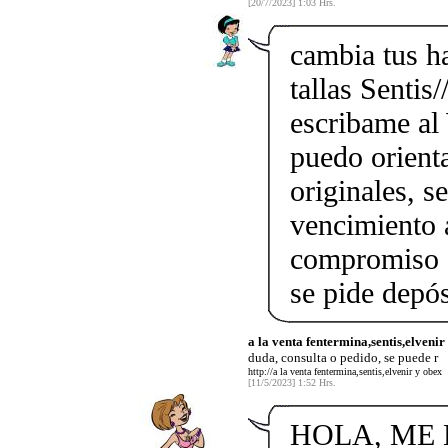
[20/7/2023] 1:03 Hrs.
cambia tus ha
tallas Sentis
escribame a
puedo orienta
originales, s
vencimiento a
compromiso a
se pide depós
a la venta fentermina,sentis,elveni
duda, consulta o pedido, se puede r
http://a la venta fentermina,sentis,elvenir y obex
[11/5/2023] 1:52 Hrs.
HOLA, ME L