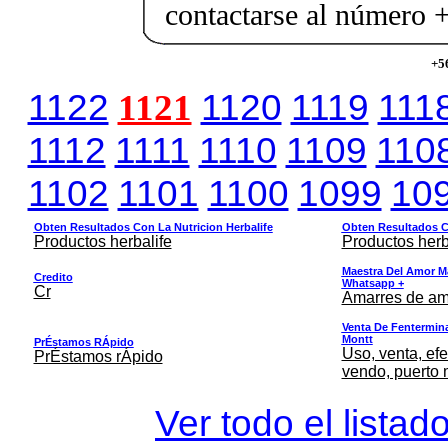
contactarse al número
+5
1122
1121
1120
1119
111
1112
1111
1110
1109
110
1102
1101
1100
1099
10
Obten Resultados Con La Nutricion Herbalife
Obten Resultados Co
Productos herbalife
Productos herb
Maestra Del Amor M
Credito
Whatsapp +
Cr
Amarres de am
Venta De Fentermina,
Montt
PrÉstamos RÁpido
Uso, venta, efe
PrÉstamos rÁpido
vendo, puerto 
Ver todo el listad