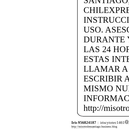
SANTIAGO,
CHILEXPRE
INSTRUCC
USO. ASES
DURANTE 
LAS 24 H
ESTAS IN
LLAMAR A +
ESCRIBIR 
MISMO NU
INFORMAC
http://misotr
Iris 956824187
:: iriscytotec1461
http://misotrolensantiago.business.blog