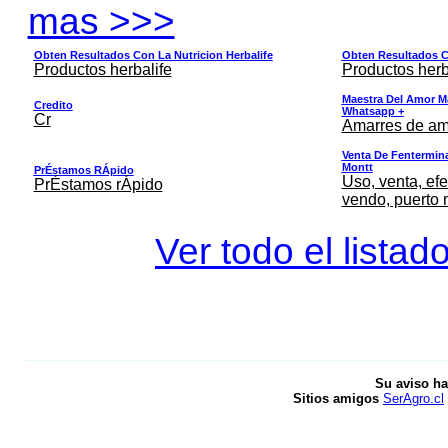
mas >>>
Obten Resultados Con La Nutricion Herbalife
Obten Resultados Co
Productos herbalife
Productos herb
Maestra Del Amor M
Credito
Whatsapp +
Cr
Amarres de am
Venta De Fentermina,
Montt
PrÉstamos RÁpido
Uso, venta, efe
PrÉstamos rÁpido
vendo, puerto 
Ver todo el listad
Su aviso ha
Sitios amigos
SerAgro.cl