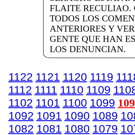
FLAITE RECULIAO.
TODOS LOS COMEN
ANTERIORES Y VER
GENTE QUE HAN E
LOS DENUNCIAN.
1122
1121
1120
1119
111
1112
1111
1110
1109
110
1102
1101
1100
1099
109
1092
1091
1090
1089
10
1082
1081
1080
1079
10