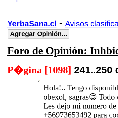
-
YerbaSana.cl
Avisos clasific
Foro de Opinión: Inhbid
P�gina [1098]
241..250
Hola!.. Tengo disponible
obexol, sagras😊 Todo o
Les dejo mi numero de 
+56973653492 para coo