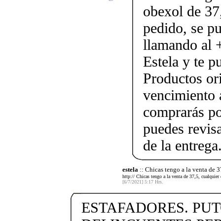
obexol de 37,
pedido, se p
llamando al
Estela y te p
Productos ori
vencimiento a
comprarás po
puedes revis
de la entrega
estela
:: Chicas tengo a la venta de 3
http:// Chicas tengo a la venta de 37,5, cualquier
[6/7/2021] 5:17 Hrs.
ESTAFADORES. PU