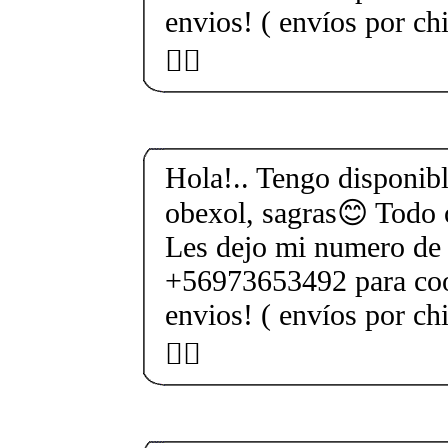
envios! ( envíos por ch
🖐🏻
Hola!.. Tengo disponible
obexol, sagras😊 Todo o
Les dejo mi numero de 
+56973653492 para coo
envios! ( envíos por ch
🖐🏻