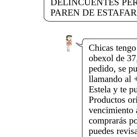
DELINCUENTES PE
PAREN DE ESTAFAR
Chicas tengo 
obexol de 37,
pedido, se p
llamando al
Estela y te p
Productos ori
vencimiento a
comprarás po
puedes revis