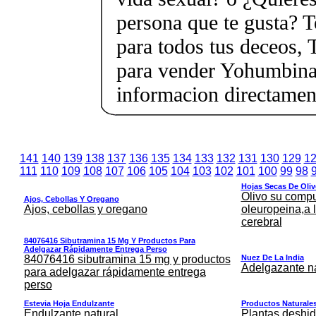
persona que te gusta? T
para todos tus deceos, 
para vender Yohumbina 
informacion directame
141
140
139
138
137
136
135
134
133
132
131
130
129
1
111
110
109
108
107
106
105
104
103
102
101
100
99
98
Hojas Secas De Oli
Olivo su comp
Ajos, Cebollas Y Oregano
Ajos, cebollas y oregano
oleuropeina,a 
cerebral
84076416 Sibutramina 15 Mg Y Productos Para
Adelgazar Rápidamente Entrega Perso
84076416 sibutramina 15 mg y productos
Nuez De La India
Adelgazante na
para adelgazar rápidamente entrega
perso
Estevia Hoja Endulzante
Productos Naturales
Endulzante natural
Plantas deshid