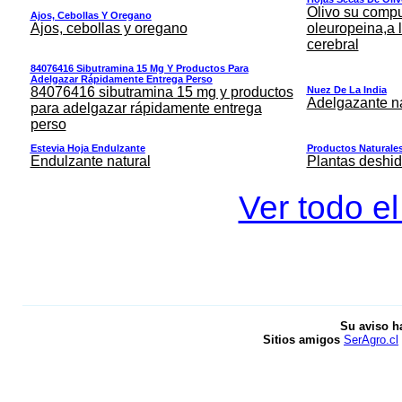
Olivo su comp
Ajos, Cebollas Y Oregano
Ajos, cebollas y oregano
oleuropeina,a 
cerebral
84076416 Sibutramina 15 Mg Y Productos Para
Adelgazar Rápidamente Entrega Perso
84076416 sibutramina 15 mg y productos
Nuez De La India
Adelgazante na
para adelgazar rápidamente entrega
perso
Estevia Hoja Endulzante
Productos Naturales
Endulzante natural
Plantas deshid
Ver todo el
Su aviso h
Sitios amigos
SerAgro.cl