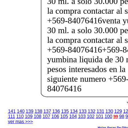
30 ml. a solo 30.000 pe
la compra contactar al 
+569-84076416venta yu
30 ml. a solo 30.000 pe
la compra contactar al 
+569-84076416+569-8
yumbina liquida de 30 
pesos interesados en la
siguiente numero +569
84076416
141
140
139
138
137
136
135
134
133
132
131
130
129
1
111
110
109
108
107
106
105
104
103
102
101
100
99
98
9
ver mas >>>
Hojas Secas De Oli